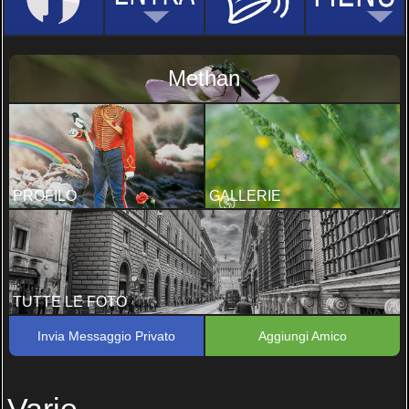
Methan
PROFILO
GALLERIE
TUTTE LE FOTO
Invia Messaggio Privato
Aggiungi Amico