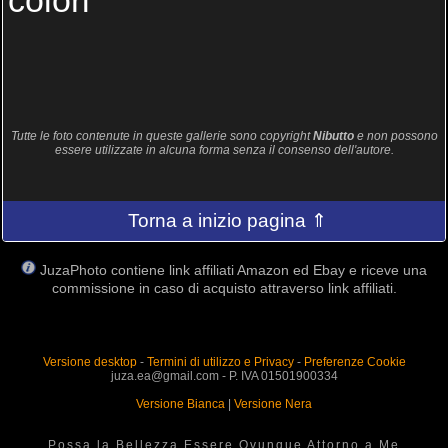
colori
Tutte le foto contenute in queste gallerie sono copyright
Nibutto
e non possono
essere utilizzate in alcuna forma senza il consenso dell'autore.
Torna a inizio pagina ⇑
JuzaPhoto contiene link affiliati Amazon ed Ebay e riceve una
commissione in caso di acquisto attraverso link affiliati.
Versione desktop
-
Termini di utilizzo e Privacy
-
Preferenze Cookie
juza.ea@gmail.com - P. IVA 01501900334
Versione Bianca
|
Versione Nera
Possa la Bellezza Essere Ovunque Attorno a Me