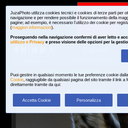
JuzaPhoto utilizza cookies tecnici e cookies di terze parti per o
navigazione e per rendere possibile il funzionamento della maggi
pagine; ad esempio, è necessario l'utilizzo dei cookie per registar
(
maggiori informazioni
).
Proseguendo nella navigazione confermi di aver letto e acc
utilizzo e Privacy
e preso visione delle opzioni per la gesti
Gallerie
3,023,106 FOTO E 16 GALLERIE
HOME E NEWS
Iscriviti a JuzaPhoto!
A
A
Login
Puoi gestire in qualsiasi momento le tue preferenze cookie dall
Cookie
, raggiugibile da qualsiasi pagina del sito tramite il link a
direttamente tramite da qui:
Accetta Cookie
Personalizza