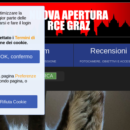
ttimizzare la
or parte delle
si e fare il login
ettato i
Termini di
one dei cookie.
Forum
Recensioni
OK, confermo
FORUM DI DISCUSSIONE
FOTOCAMERE, OBIETTIVI E ACCE
a pagina
?
AIUTO
Preferenze
RICERCA
 fondo pagina, o
Rifiuta Cookie