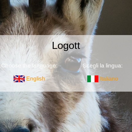
Logott
Choose the language:
Scegli la lingua:
English
Italiano