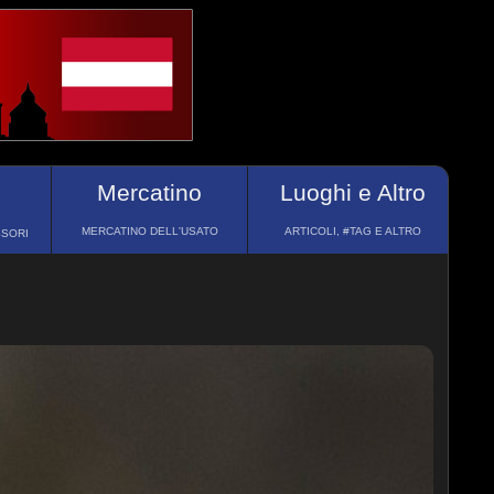
Mercatino
Luoghi e Altro
MERCATINO DELL'USATO
ARTICOLI, #TAG E ALTRO
SSORI