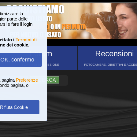
ttimizzare la
or parte delle
si e fare il login
ettato i
Termini di
one dei cookie.
Forum
Recensioni
OK, confermo
FORUM DI DISCUSSIONE
FOTOCAMERE, OBIETTIVI E ACCE
a pagina
?
AIUTO
Preferenze
RICERCA
 fondo pagina, o
Rifiuta Cookie