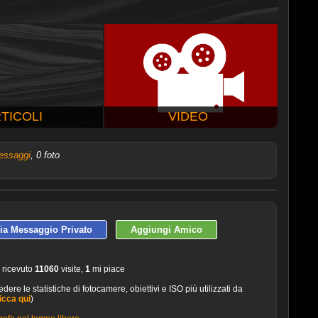
TICOLI
VIDEO
essaggi
, 0 foto
ULTIME 10 FOTO PUBBLICATE
via Messaggio Privato
Aggiungi Amico
 ricevuto
11060
visite,
1
mi piace
dere le statistiche di fotocamere, obiettivi e ISO più utilizzati da
icca qui
)