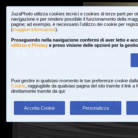
JuzaPhoto utilizza cookies tecnici e cookies di terze parti per o
navigazione e per rendere possibile il funzionamento della maggi
pagine; ad esempio, è necessario l'utilizzo dei cookie per registar
(
maggiori informazioni
).
Proseguendo nella navigazione confermi di aver letto e acc
utilizzo e Privacy
e preso visione delle opzioni per la gesti
Gallerie
3,023,242 FOTO E 16 GALLERIE
HOME E NEWS
Iscriviti a JuzaPhoto!
A
A
Login
Puoi gestire in qualsiasi momento le tue preferenze cookie dall
Cookie
, raggiugibile da qualsiasi pagina del sito tramite il link a
direttamente tramite da qui:
Giacomo Pegorin
Accetta Cookie
Personalizza
www.juzaphoto.com/p/GiacomoPegorin