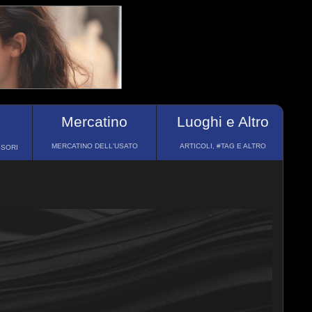
Mercatino
Luoghi e Altro
MERCATINO DELL'USATO
ARTICOLI, #TAG E ALTRO
SSORI