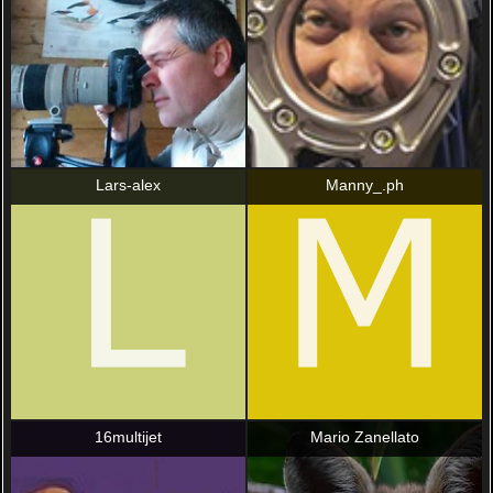
Lars-alex
Manny_.ph
16multijet
Mario Zanellato