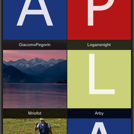
GiacomoPegorin
Logansnight
Mriofot
Arby