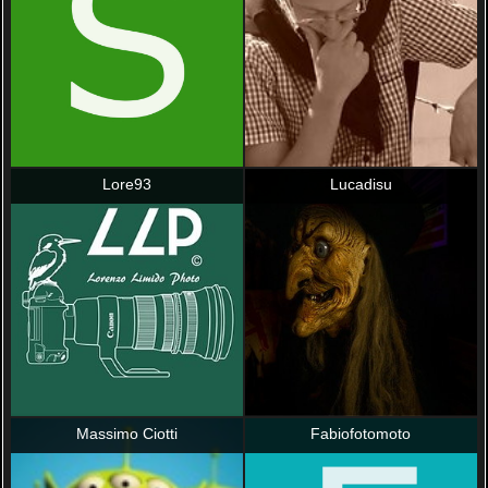
Lore93
Lucadisu
Massimo Ciotti
Fabiofotomoto