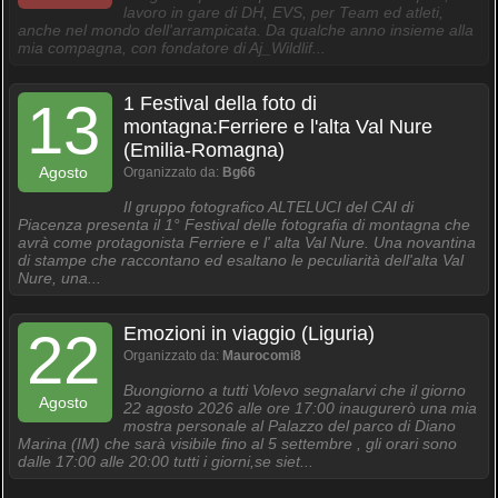
lavoro in gare di DH, EVS, per Team ed atleti,
anche nel mondo dell'arrampicata. Da qualche anno insieme alla
mia compagna, con fondatore di Aj_Wildlif...
1 Festival della foto di
13
montagna:Ferriere e l'alta Val Nure
(Emilia-Romagna)
Agosto
Organizzato da:
Bg66
Il gruppo fotografico ALTELUCI del CAI di
Piacenza presenta il 1° Festival delle fotografia di montagna che
avrà come protagonista Ferriere e l' alta Val Nure. Una novantina
di stampe che raccontano ed esaltano le peculiarità dell'alta Val
Nure, una...
Emozioni in viaggio (Liguria)
22
Organizzato da:
Maurocomi8
Buongiorno a tutti Volevo segnalarvi che il giorno
Agosto
22 agosto 2026 alle ore 17:00 inaugurerò una mia
mostra personale al Palazzo del parco di Diano
Marina (IM) che sarà visibile fino al 5 settembre , gli orari sono
dalle 17:00 alle 20:00 tutti i giorni,se siet...