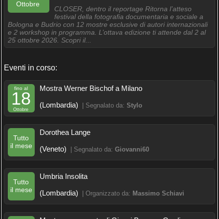
Ottobre
CLOSER, dentro il reportage Ritorna l’atteso
festival della fotografia documentaria e sociale a
Bologna e Budrio con 12 mostre esclusive di autori internazionali
e 2 workshop in programma. L’ottava edizione ti attende dal 2 al
25 ottobre 2026. Scopri il...
Eventi in corso:
Mostra Werner Bischof a Milano
fino al
18
(Lombardia)
| Segnalato da:
Stylo
Ottobre
Dorothea Lange
Tutto
il mese
(Veneto)
| Segnalato da:
Giovanni60
Umbria Insolita
Tutto
il mese
(Lombardia)
| Organizzato da:
Massimo Schiavi