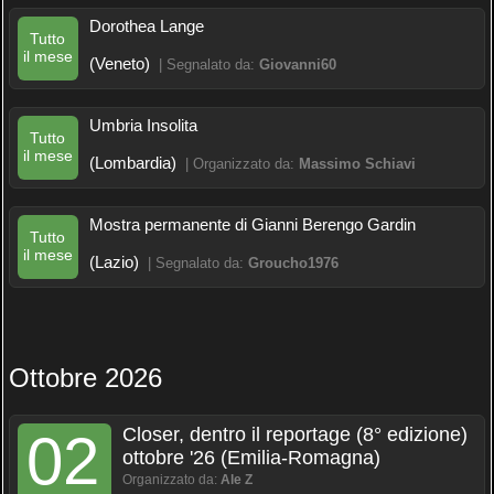
Dorothea Lange
Tutto
il mese
(Veneto)
| Segnalato da:
Giovanni60
Umbria Insolita
Tutto
il mese
(Lombardia)
| Organizzato da:
Massimo Schiavi
Mostra permanente di Gianni Berengo Gardin
Tutto
il mese
(Lazio)
| Segnalato da:
Groucho1976
Ottobre 2026
Closer, dentro il reportage (8° edizione)
02
ottobre '26 (Emilia-Romagna)
Organizzato da:
Ale Z