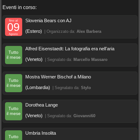
Eventi in corso:
Slovenia Bears con AJ
fino al
09
(Estero)
| Organizzato da:
Alex Barbera
Agosto
Alfred Eisenstaedt: La fotografia era nell'aria
Tutto
il mese
(Veneto)
| Segnalato da:
Marcello Massaro
Mostra Werner Bischof a Milano
Tutto
il mese
(Lombardia)
| Segnalato da:
Stylo
Dorothea Lange
Tutto
il mese
(Veneto)
| Segnalato da:
Giovanni60
Umbria Insolita
Tutto