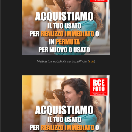
Metti la tua pubblicità su JuzaPhoto (
info
)