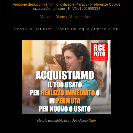
Versione desktop
-
Termini di utilizzo e Privacy
-
Preferenze Cookie
juza.ea@gmail.com - P. IVA 01501900334
Versione Bianca
|
Versione Nera
Possa la Bellezza Essere Ovunque Attorno a Me
Metti la tua pubblicità su JuzaPhoto (
info
)