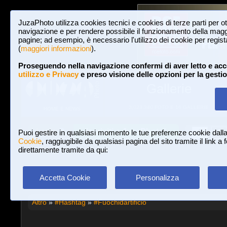
JuzaPhoto utilizza cookies tecnici e cookies di terze parti per o
navigazione e per rendere possibile il funzionamento della maggi
pagine; ad esempio, è necessario l'utilizzo dei cookie per registar
(
maggiori informazioni
).
Proseguendo nella navigazione confermi di aver letto e acc
utilizzo e Privacy
e preso visione delle opzioni per la gesti
Gallerie
3,023,340 FOTO E 16 GALLERIE
HOME E NEWS
Iscriviti a JuzaPhoto!
A
A
Login
Puoi gestire in qualsiasi momento le tue preferenze cookie dall
Cookie
, raggiugibile da qualsiasi pagina del sito tramite il link a
direttamente tramite da qui:
Accetta Cookie
Personalizza
Altro
»
#Hashtag
»
#Fuochidartificio