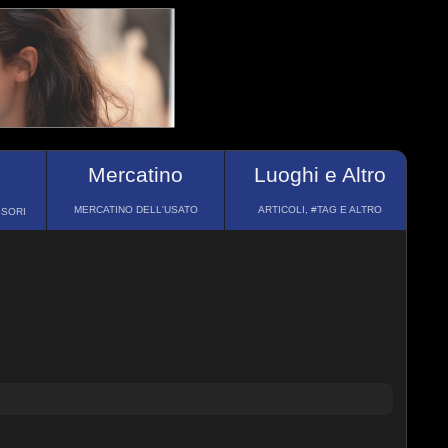
Mercatino
Luoghi e Altro
MERCATINO DELL'USATO
ARTICOLI, #TAG E ALTRO
SSORI