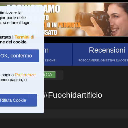
ttimizzare la
or parte delle
si e fare il login
ettato i
Termini di
one dei cookie.
Forum
Recensioni
OK, confermo
FORUM DI DISCUSSIONE
FOTOCAMERE, OBIETTIVI E ACCE
a pagina
?
AIUTO
Preferenze
RICERCA
 fondo pagina, o
Tag: #Fuochidartificio
Rifiuta Cookie