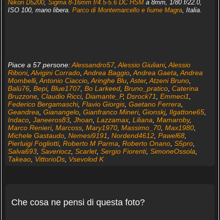
Nikon D5200
,
Sigma 8-16mm f/4.5-5.6 DC HSM
a 8mm, 1/80 f/22.0,
ISO 100, mano libera.
Parco di Montemarcello e fiume Magra
, Italia.
Piace a 57 persone:
Alessandro57
,
Alessio Giuliani
,
Alessio
Riboni
,
Alvigini Corrado
,
Andrea Baggio
,
Andrea Gaeta
,
Andrea
Mombelli
,
Antonio Ciaccio
,
Aringhe Blu
,
Aster
,
Atzeni Bruno
,
Balù76
,
Bepi
,
Blue1707
,
Bo Larkeed
,
Bruno_pratico
,
Caterina
Bruzzone
,
Claudio Ricci
,
Diamante_P
,
Dsrock71
,
Emmeci1
,
Federico Bergamaschi
,
Flavio Giorgis
,
Gaetano Ferrera
,
Geandrea
,
Gianangelo
,
Gianfranco Mineri
,
Gionskj
,
Ilgattone65
,
Indaco
,
Janeeros83
,
Jhoan
,
Lazzamax
,
Liliana
,
Mamaroby
,
Marco Renieri
,
Marcoss
,
Mary1970
,
Massimo_70
,
Max1980
,
Michele Gastaudo
,
Nemesi9191
,
Nordend4612
,
Pawel68
,
Pierluigi Fogliotti
,
Roberto M Parma
,
Roberto Onano
,
S5pro
,
Salva693
,
Saveriocz
,
Scarlet
,
Sergio Fiorenti
,
SimoneOssola
,
Takeao
,
VittorioDs
,
Vsevolod K
Che cosa ne pensi di questa foto?