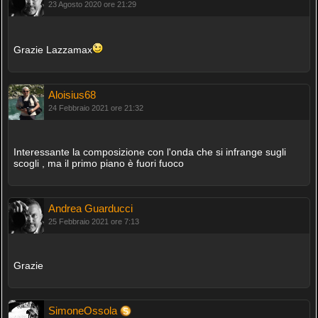
23 Agosto 2020 ore 21:29
Grazie Lazzamax
Aloisius68
24 Febbraio 2021 ore 21:32
Interessante la composizione con l'onda che si infrange sugli
scogli , ma il primo piano è fuori fuoco
Andrea Guarducci
25 Febbraio 2021 ore 7:13
Grazie
SimoneOssola