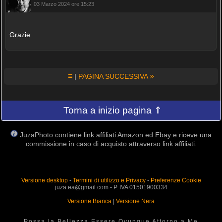
03 Marzo 2024 ore 15:23
Grazie
≡
»
|
PAGINA SUCCESSIVA
Torna a inizio pagina ⇑
JuzaPhoto contiene link affiliati Amazon ed Ebay e riceve una
commissione in caso di acquisto attraverso link affiliati.
Versione desktop
-
Termini di utilizzo e Privacy
-
Preferenze Cookie
juza.ea@gmail.com - P. IVA 01501900334
Versione Bianca
|
Versione Nera
Possa la Bellezza Essere Ovunque Attorno a Me