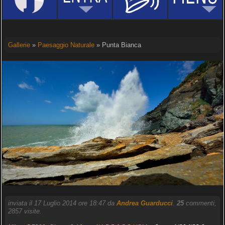
Gallerie
»
Paesaggio Naturale
» Punta Bianca
inviata il 17 Luglio 2014 ore 18:47 da
Andrea Guarducci
.
25
commenti,
2857 visite.