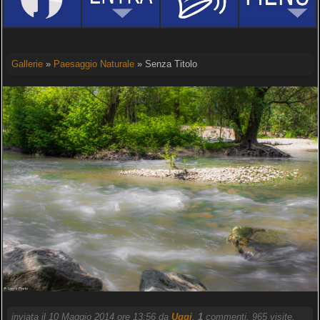
Gallerie
»
Paesaggio Naturale
» Senza Titolo
inviata il 10 Maggio 2014 ore 13:56 da
Uggi
.
1
commenti, 965 visite.