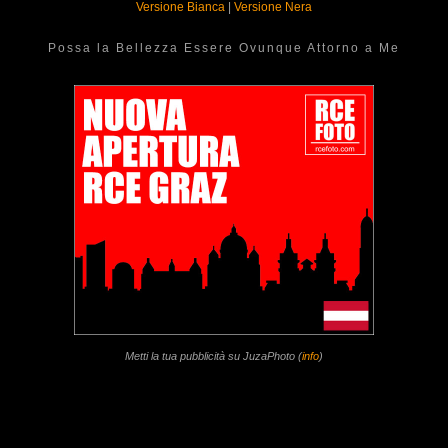
Versione Bianca
|
Versione Nera
Possa la Bellezza Essere Ovunque Attorno a Me
Metti la tua pubblicità su JuzaPhoto (
info
)