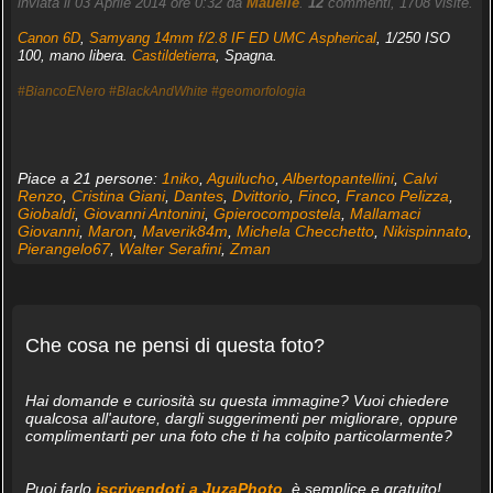
inviata il 03 Aprile 2014 ore 0:32 da
Mauelle
.
12
commenti, 1708 visite.
Canon 6D
,
Samyang 14mm f/2.8 IF ED UMC Aspherical
, 1/250 ISO
100, mano libera.
Castildetierra
, Spagna.
#BiancoENero
#BlackAndWhite
#geomorfologia
Piace a 21 persone:
1niko
,
Aguilucho
,
Albertopantellini
,
Calvi
Renzo
,
Cristina Giani
,
Dantes
,
Dvittorio
,
Finco
,
Franco Pelizza
,
Giobaldi
,
Giovanni Antonini
,
Gpierocompostela
,
Mallamaci
Giovanni
,
Maron
,
Maverik84m
,
Michela Checchetto
,
Nikispinnato
,
Pierangelo67
,
Walter Serafini
,
Zman
Che cosa ne pensi di questa foto?
Hai domande e curiosità su questa immagine? Vuoi chiedere
qualcosa all'autore, dargli suggerimenti per migliorare, oppure
complimentarti per una foto che ti ha colpito particolarmente?
Puoi farlo
iscrivendoti a JuzaPhoto
, è semplice e gratuito!