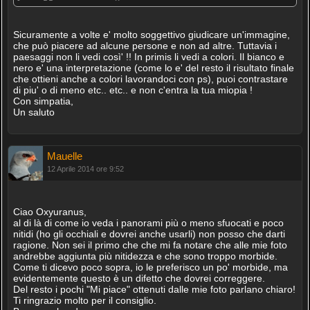
Sicuramente a volte e' molto soggettivo giudicare un'immagine,
che può piacere ad alcune persone e non ad altre. Tuttavia i
paesaggi non li vedi così' !! In primis li vedi a colori. Il bianco e
nero e' una interpretazione (come lo e' del resto il risultato finale
che ottieni anche a colori lavorandoci con ps), puoi contrastare
di piu' o di meno etc.. etc.. e non c'entra la tua miopia !
Con simpatia,
Un saluto
Mauelle
12 Aprile 2014 ore 9:52
Ciao Oxyuranus,
al di là di come io veda i panorami più o meno sfuocati e poco
nitidi (ho gli occhiali e dovrei anche usarli) non posso che darti
ragione. Non sei il primo che che mi fa notare che alle mie foto
andrebbe aggiunta più nitidezza e che sono troppo morbide.
Come ti dicevo poco sopra, io le preferisco un po' morbide, ma
evidentemente questo è un difetto che dovrei correggere.
Del resto i pochi "Mi piace" ottenuti dalle mie foto parlano chiaro!
Ti ringrazio molto per il consiglio.