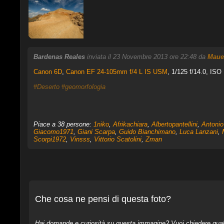
Bardenas Reales
inviata il 23 Novembre 2013 ore 22:48 da
Maue
Canon 6D
,
Canon EF 24-105mm f/4 L IS USM
, 1/125 f/14.0, ISO
#Deserto
#geomorfologia
Piace a 38 persone:
1niko
,
Afrikachiara
,
Albertopantellini
,
Antonio
Giacomo1971
,
Giani Scarpa
,
Guido Bianchimano
,
Luca Lanzani
,
Scorpi1972
,
Vinsss
,
Vittorio Scatolini
,
Zman
Che cosa ne pensi di questa foto?
Hai domande e curiosità su questa immagine? Vuoi chiedere qualcos