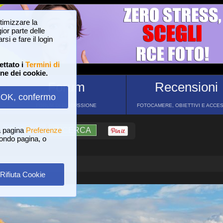
ttimizzare la
or parte delle
si e fare il login
ettato i
Termini di
one dei cookie.
Forum
Recensioni
OK, confermo
FORUM DI DISCUSSIONE
FOTOCAMERE, OBIETTIVI E ACCE
a pagina
?
AIUTO
Preferenze
RICERCA
 fondo pagina, o
Rifiuta Cookie