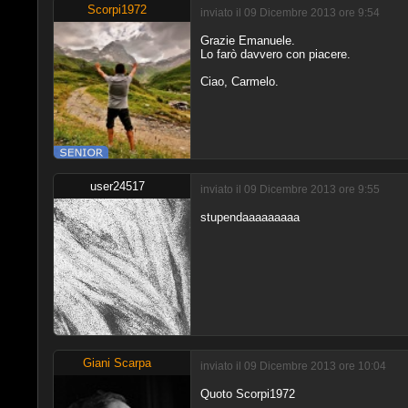
Scorpi1972
inviato il 09 Dicembre 2013 ore 9:54
Grazie Emanuele.
Lo farò davvero con piacere.
Ciao, Carmelo.
user24517
inviato il 09 Dicembre 2013 ore 9:55
stupendaaaaaaaaa
Giani Scarpa
inviato il 09 Dicembre 2013 ore 10:04
Quoto Scorpi1972