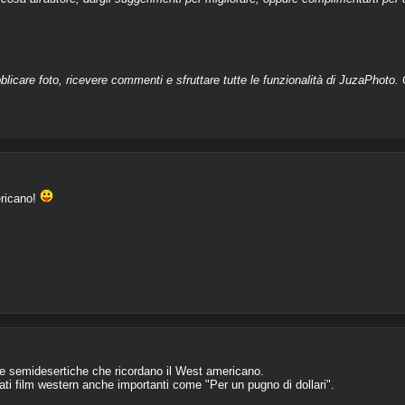
licare foto, ricevere commenti e sfruttare tutte le funzionalità di JuzaPhoto. C
ericano!
ee semidesertiche che ricordano il West americano.
ati film western anche importanti come "Per un pugno di dollari".