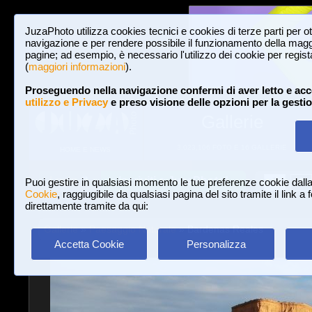
JuzaPhoto utilizza cookies tecnici e cookies di terze parti per o
navigazione e per rendere possibile il funzionamento della maggi
pagine; ad esempio, è necessario l'utilizzo dei cookie per registar
(
maggiori informazioni
).
Proseguendo nella navigazione confermi di aver letto e acc
utilizzo e Privacy
e preso visione delle opzioni per la gesti
Gallerie
3,023,106 FOTO E 16 GALLERIE
HOME E NEWS
Iscriviti a JuzaPhoto!
A
A
Login
Puoi gestire in qualsiasi momento le tue preferenze cookie dall
Cookie
, raggiugibile da qualsiasi pagina del sito tramite il link a
direttamente tramite da qui:
Gallerie
»
Paesaggio Naturale
» Bardenas Reales
Accetta Cookie
Personalizza