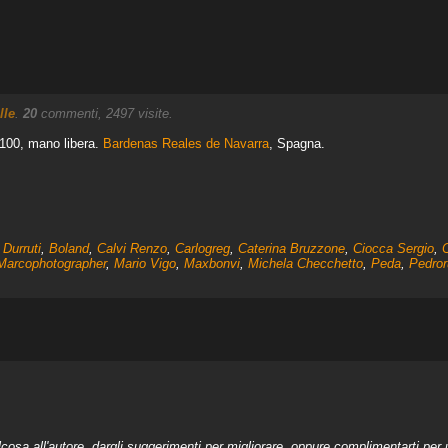
lle
.
20
commenti, 2497 visite.
 100, mano libera.
Bardenas Reales de Navarra
, Spagna.
 Durruti
,
Boland
,
Calvi Renzo
,
Carlogreg
,
Caterina Bruzzone
,
Ciocca Sergio
,
C
Marcophotographer
,
Mario Vigo
,
Maxbonvi
,
Michela Checchetto
,
Peda
,
Pedro
a all'autore, dargli suggerimenti per migliorare, oppure complimentarti per u