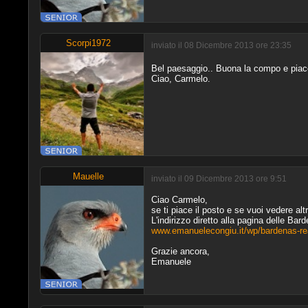
Scorpi1972
inviato il 08 Dicembre 2013 ore 23:35
Bel paesaggio.. Buona la compo e piacev
Ciao, Carmelo.
Mauelle
inviato il 09 Dicembre 2013 ore 9:51
Ciao Carmelo,
se ti piace il posto e se vuoi vedere al
L'indirizzo diretto alla pagina delle Ba
www.emanuelecongiu.it/wp/bardenas-re
Grazie ancora,
Emanuele