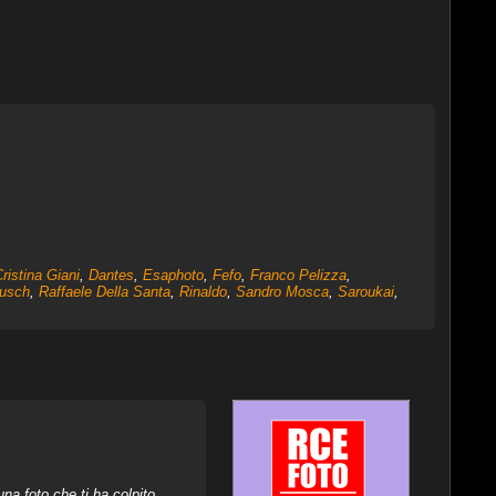
ristina Giani
,
Dantes
,
Esaphoto
,
Fefo
,
Franco Pelizza
,
rusch
,
Raffaele Della Santa
,
Rinaldo
,
Sandro Mosca
,
Saroukai
,
na foto che ti ha colpito