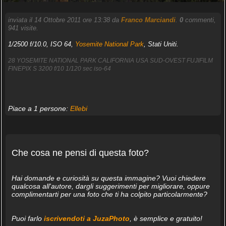
inviata il 14 Ottobre 2011 ore 13:38 da
Franco Marciandi
.
0
commenti,
941 visite.
1/2500 f/10.0, ISO 64,
Yosemite National Park
, Stati Uniti.
28 YOSEMITE NATIONAL PARK CALIFORNIA USA SUD-OVEST FUJIFILM
FINEPIX S 3200 f/10 1/120 sec iso-64
Piace a 1 persone:
Ellebi
Che cosa ne pensi di questa foto?
Hai domande e curiosità su questa immagine? Vuoi chiedere
qualcosa all'autore, dargli suggerimenti per migliorare, oppure
complimentarti per una foto che ti ha colpito particolarmente?
Puoi farlo
iscrivendoti a JuzaPhoto
, è semplice e gratuito!