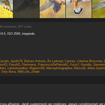
.
6
commenti, 877 visite.
f/4.5, ISO 2500, treppiede.
asolin
,
Apollo79
,
Balzani Antonio
,
Bo Larkeed
,
Caiman
,
Caterina Bruzzone
,
ios53
,
FasoAD
,
Flammeus
,
FrancescoDePalma91
,
Fucio7
,
Gazebo
,
Gennaro
ukem
,
Lukeskywalker
,
Magnum58
,
Marcophotographer
,
Marcorik
,
Mario Zarame
,
Tony Bova
,
Wild Life
,
Zinder
a all'autore, dargli suggerimenti per migliorare, oppure complimentarti per u