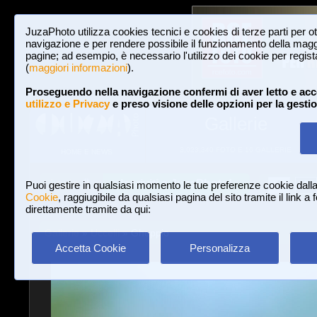
JuzaPhoto utilizza cookies tecnici e cookies di terze parti per o
navigazione e per rendere possibile il funzionamento della maggi
pagine; ad esempio, è necessario l'utilizzo dei cookie per registar
(
maggiori informazioni
).
Proseguendo nella navigazione confermi di aver letto e acc
utilizzo e Privacy
e preso visione delle opzioni per la gesti
Gallerie
3,023,340 FOTO E 16 GALLERIE
HOME E NEWS
Iscriviti a JuzaPhoto!
A
A
Login
Puoi gestire in qualsiasi momento le tue preferenze cookie dall
Cookie
, raggiugibile da qualsiasi pagina del sito tramite il link a
direttamente tramite da qui:
Gallerie
»
Uccelli
» Gheppio
Accetta Cookie
Personalizza