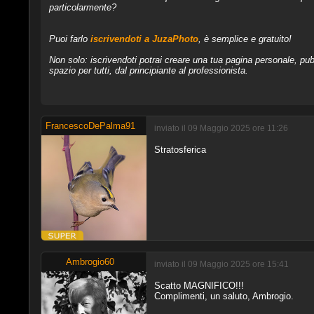
particolarmente?
Puoi farlo
iscrivendoti a JuzaPhoto
, è semplice e gratuito!
Non solo: iscrivendoti potrai creare una tua pagina personale, pubb
spazio per tutti, dal principiante al professionista.
FrancescoDePalma91
inviato il 09 Maggio 2025 ore 11:26
Stratosferica
Ambrogio60
inviato il 09 Maggio 2025 ore 15:41
Scatto MAGNIFICO!!!
Complimenti, un saluto, Ambrogio.