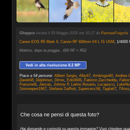
Gheppio
inviata il 09 Maggio 2025 ore 10:27 da
PannaeFragola
Canon EOS R5 Mark II
,
Canon RF 600mm f/4 L IS USM
, 1/4000 
Mattino, dopo la pioggia...600 RF + R52
Vedi in alta risoluzione 8.2 MP
Piace a 54 persone:
Albieri Sergio
,
Alby67
,
Ambrogio60
,
Andrea C
Darek68
,
Delphinus
,
Dtmix
,
Edo0606
,
Fabrizio Zaccheddu
,
Fabriz
Frassinelli
,
Jancas
,
Johnny P
,
Latino Rosario
,
Lucapucci
,
LukeN
Simoneperi1967
,
Stefania Saffioti
,
Supercecc56
,
Taglia67
,
Tifoso
Che cosa ne pensi di questa foto?
Hai domande e curiosità su questa immagine? Vuoi chiedere qualcos