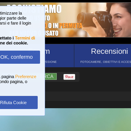
ttimizzare la
or parte delle
si e fare il login
ettato i
Termini di
one dei cookie.
Forum
Recensioni
OK, confermo
FORUM DI DISCUSSIONE
FOTOCAMERE, OBIETTIVI E ACCE
a pagina
?
AIUTO
Preferenze
RICERCA
 fondo pagina, o
Rifiuta Cookie