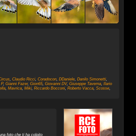
Circus
,
Claudio Ricci
,
Coradocon
,
DDaniele
,
Danilo Simonetti
,
 P
,
Gianni Fazer
,
Gion65
,
Giovanni DV
,
Giuseppe Taverna
,
Ilario
lla
,
Mavrica
,
Miki
,
Riccardo Bocconi
,
Roberto Vacca
,
Scosse
,
na foto che ti ha colpito