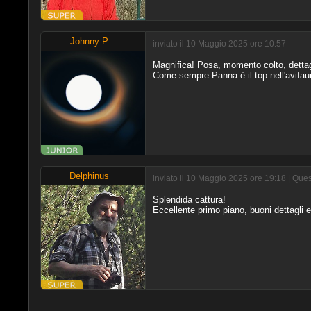
Johnny P
inviato il 10 Maggio 2025 ore 10:57
Magnifica! Posa, momento colto, dettagli 
Come sempre Panna è il top nell'avifau
Delphinus
inviato il 10 Maggio 2025 ore 19:18 | Que
Splendida cattura!
Eccellente primo piano, buoni dettagli 