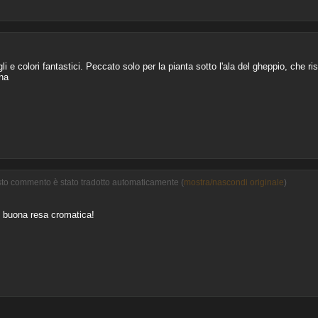
e colori fantastici. Peccato solo per la pianta sotto l'ala del gheppio, che risu
na
sto commento è stato tradotto automaticamente (
mostra/nascondi originale
)
e buona resa cromatica!