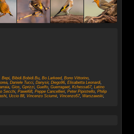
,
Bepi
,
Bibidi.Bobidi.Bu
,
Bo Larkeed
,
Bono Vittorino
,
lorea
,
Daniele Tucci
,
Danysir
,
Diego96
,
Elisabetta Leonardi
,
arraia
,
Gios
,
Gprizzi
,
Guelfo
,
Guerragaet
,
Kchessa67
,
Latino
o Secchi
,
Pawel68
,
Peppe Cancellieri
,
Peter Pipistrello
,
Philip
ashi
,
Uccio 88
,
Vincenzo Sciumè
,
Vincenzo57
,
Warszawski
,