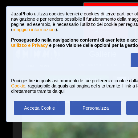
JuzaPhoto utilizza cookies tecnici e cookies di terze parti per o
navigazione e per rendere possibile il funzionamento della maggi
pagine; ad esempio, è necessario l'utilizzo dei cookie per registar
(
maggiori informazioni
).
Proseguendo nella navigazione confermi di aver letto e acc
utilizzo e Privacy
e preso visione delle opzioni per la gesti
Gallerie
3,023,106 FOTO E 16 GALLERIE
HOME E NEWS
Iscriviti a JuzaPhoto!
A
A
Login
Puoi gestire in qualsiasi momento le tue preferenze cookie dall
Cookie
, raggiugibile da qualsiasi pagina del sito tramite il link a
direttamente tramite da qui:
Gallerie
»
Uccelli
» Il solito bullo
Accetta Cookie
Personalizza