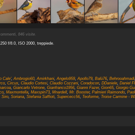
ommenti, 846 visite.
1250 f/8.0, ISO 2000, treppiede.
o Cale'
,
Ambrogio60
,
Amirkhani
,
Angelo959
,
Apollo79
,
Balù76
,
Behrooahmadi
rco
,
Circus
,
Claudio Cortesi
,
Claudio Cozzani
,
Coradocon
,
DDaniele
,
Daniel F
arcoa
,
Giancarlo Vetrone
,
Gianfranco1956
,
Gianni Fazer
,
Gion65
,
Giorgio Gu
co
,
Maxmontella
,
Maxspin73
,
Mnardell
,
Mr. Booster
,
Palmieri Raimondo
,
Paol
,
Siro
,
Soriana
,
Stefania Saffioti
,
Supercecc56
,
Teoforme
,
Troise Carmine - W