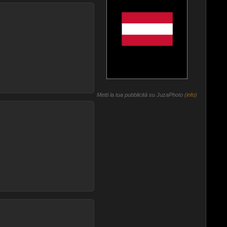
Metti la tua pubblicità su JuzaPhoto (
info
)