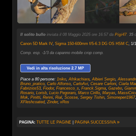
Il solito bullo
inviata il 08 Maggio 2025 ore 16:57 da
Pigi47
.
35
c
Canon 5D Mark IV
,
Sigma 150-600mm f/5-6.3 DG OS HSM C
, 1/
Comp. esp. -1/3 da capanno mobile crop comp.
Vedi in alta risoluzione 2.7 MP
Piace a 80 persone:
1niko
,
Afrikachiara
,
Albieri Sergio
,
Alessandr
Bruno_pratico
,
Carlo Alfonso
,
CarloAvi
,
Cesare Carloni
,
Ciarla Ma
Fabrizios53
,
Fiodor
,
Francesco_s
,
Franck.Sigma
,
Gazebo
,
Giamm
Rosario
,
Lorisb
,
Lucio Pegoraro
,
Marco Cirillo
,
Maryas
,
MassiCric
Mok
,
Pinitti
,
Renni
,
Rial
,
Scosse
,
Sergey Tishin
,
Simoneperi1967
XFleshcoated
,
Zinder
,
xRos
»
PAGINA:
TUTTE LE PAGINE
|
PAGINA SUCCESSIVA