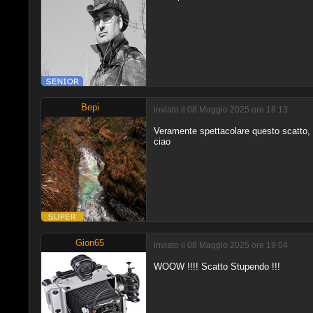
Bepi
inviato il 08 Maggio 2025 ore 18:13
Veramente spettacolare questo scatto, be
ciao
Gion65
inviato il 08 Maggio 2025 ore 19:04
WOOW !!!! Scatto Stupendo !!!