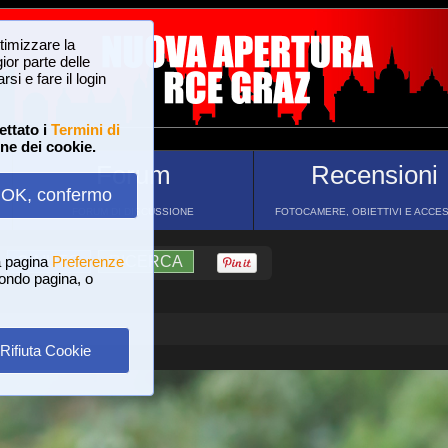
ttimizzare la
or parte delle
si e fare il login
ettato i
Termini di
one dei cookie.
Forum
Recensioni
OK, confermo
FORUM DI DISCUSSIONE
FOTOCAMERE, OBIETTIVI E ACCE
a pagina
?
AIUTO
Preferenze
RICERCA
 fondo pagina, o
Rifiuta Cookie