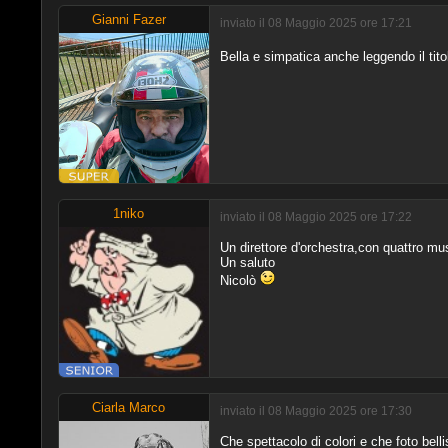
Gianni Fazer
inviato il 08 Maggio 2025 ore 17:21
Bella e simpatica anche leggendo il tito
1niko
inviato il 08 Maggio 2025 ore 17:22
Un direttore d'orchestra,con quattro mus
Un saluto
Nicolò
Ciarla Marco
inviato il 08 Maggio 2025 ore 17:30
Che spettacolo di colori e che foto bel