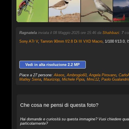
Ragnatela
inviata il 08 Maggio 2025 ore 15:46 da
Shahbazi
.
7
com
Sony A7r V
,
Tamron 90mm f/2.8 Di III VXD Macro
, 1/100 f/13.0, 
Vedi in alta risoluzione 2.2 MP
Piace a 27 persone:
Akeos
,
Ambrogio60
,
Angela Pirovano
,
Carlo
Matley Siena
,
Mauriziop
,
Michele Pipia
,
Mmc12
,
Paolo Gualandri
Che cosa ne pensi di questa foto?
Hai domande e curiosità su questa immagine? Vuoi chiedere qualcos
particolarmente?