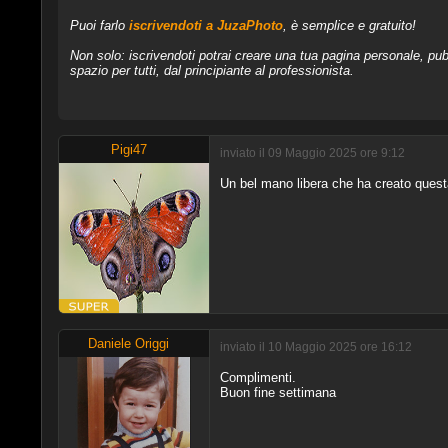
Puoi farlo
iscrivendoti a JuzaPhoto
, è semplice e gratuito!
Non solo: iscrivendoti potrai creare una tua pagina personale, pubb
spazio per tutti, dal principiante al professionista.
Pigi47
inviato il 09 Maggio 2025 ore 9:12
Un bel mano libera che ha creato questa
Daniele Origgi
inviato il 10 Maggio 2025 ore 16:12
Complimenti.
Buon fine settimana