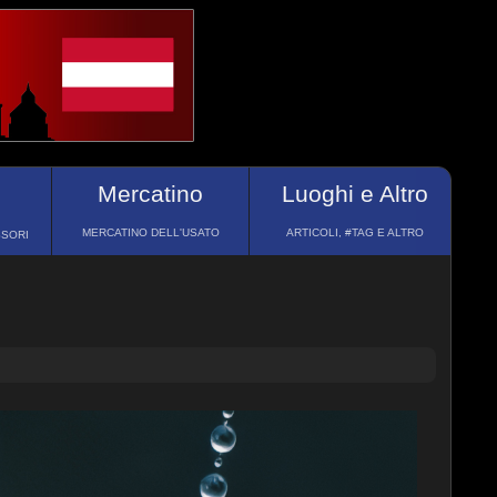
Mercatino
Luoghi e Altro
MERCATINO DELL'USATO
ARTICOLI, #TAG E ALTRO
SSORI