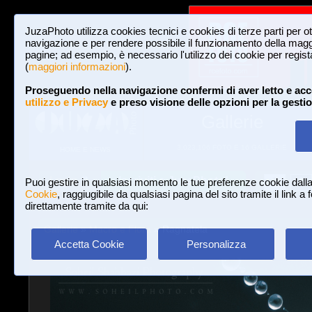
JuzaPhoto utilizza cookies tecnici e cookies di terze parti per o
navigazione e per rendere possibile il funzionamento della maggi
pagine; ad esempio, è necessario l'utilizzo dei cookie per registar
(
maggiori informazioni
).
Proseguendo nella navigazione confermi di aver letto e acc
utilizzo e Privacy
e preso visione delle opzioni per la gesti
Gallerie
3,023,106 FOTO E 16 GALLERIE
HOME E NEWS
Iscriviti a JuzaPhoto!
A
A
Login
Puoi gestire in qualsiasi momento le tue preferenze cookie dall
Cookie
, raggiugibile da qualsiasi pagina del sito tramite il link a
direttamente tramite da qui:
Gallerie
»
Macro e Flora
» Ragnatela
Accetta Cookie
Personalizza