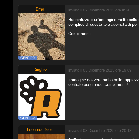
Dmo
inviato il 02 Dicembre 2025 ore 8:14
Hai realizzato un'immagine molto bella 
semplice di questa tela adornata di perle
Complimenti
Ringhio
inviato il 03 Dicembre 2025 ore 19:09
Immagine davvero molto bella, apprezzabi
centrale più grande, complimenti!
Leonardo Nieri
inviato il 03 Dicembre 2025 ore 20:43