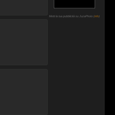
Metti la tua pubblicità su JuzaPhoto (
info
)