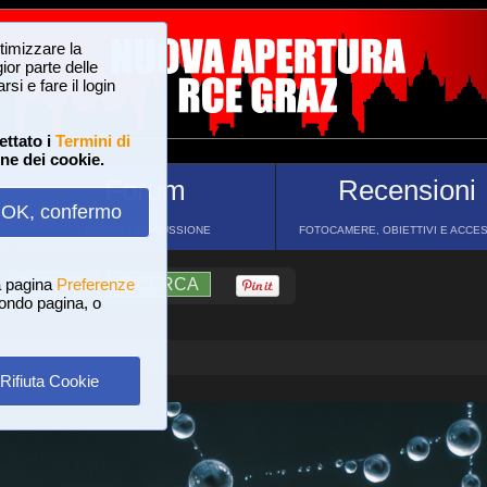
ttimizzare la
or parte delle
si e fare il login
ettato i
Termini di
one dei cookie.
Forum
Recensioni
OK, confermo
FORUM DI DISCUSSIONE
FOTOCAMERE, OBIETTIVI E ACCE
a pagina
?
AIUTO
Preferenze
RICERCA
 fondo pagina, o
Rifiuta Cookie