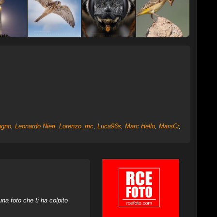
agno
,
Leonardo Nieri
,
Lorenzo_mc
,
Luca96s
,
Marc Hello
,
MarsCr
,
na foto che ti ha colpito