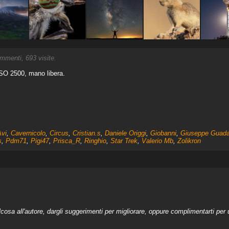
menti, 693 visite.
ISO 2500, mano libera.
Avi
,
Cavernicolo
,
Circus
,
Cristian.s
,
Daniele Origgi
,
Giobanni
,
Giuseppe Guad
s
,
Pdm71
,
Pigi47
,
Prisca_R
,
Ringhio
,
Star Trek
,
Valerio Mb
,
Zolikron
a all'autore, dargli suggerimenti per migliorare, oppure complimentarti per u