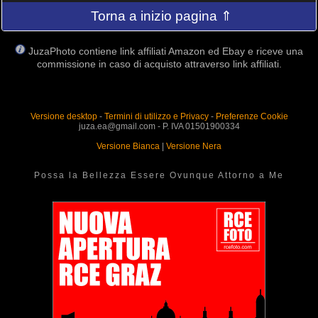
Torna a inizio pagina ⇑
JuzaPhoto contiene link affiliati Amazon ed Ebay e riceve una
commissione in caso di acquisto attraverso link affiliati.
Versione desktop
-
Termini di utilizzo e Privacy
-
Preferenze Cookie
juza.ea@gmail.com - P. IVA 01501900334
Versione Bianca
|
Versione Nera
Possa la Bellezza Essere Ovunque Attorno a Me