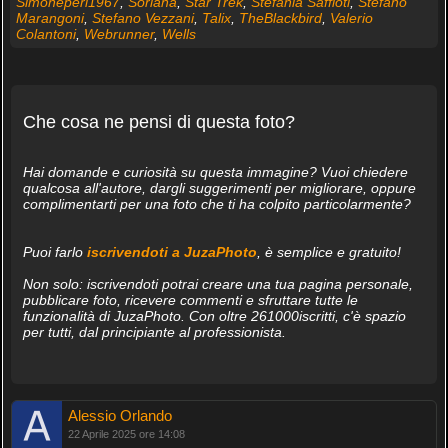
Simoneperi1967
,
Soriana
,
Star Trek
,
Stefania Saffioti
,
Stefano
Marangoni
,
Stefano Vezzani
,
Talix
,
TheBlackbird
,
Valerio
Colantoni
,
Webrunner
,
Wells
Che cosa ne pensi di questa foto?
Hai domande e curiosità su questa immagine? Vuoi chiedere
qualcosa all'autore, dargli suggerimenti per migliorare, oppure
complimentarti per una foto che ti ha colpito particolarmente?
Puoi farlo
iscrivendoti a JuzaPhoto
, è semplice e gratuito!
Non solo: iscrivendoti potrai creare una tua pagina personale,
pubblicare foto, ricevere commenti e sfruttare tutte le
funzionalità di JuzaPhoto. Con oltre 261000iscritti, c'è spazio
per tutti, dal principiante al professionista.
Alessio Orlando
22 Aprile 2025 ore 14:08