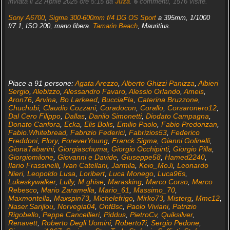
inviata il 22 Aprile 2025 ore 5:15 da
Juza
.
6
commenti, 1576 visite.
Sony A6700
,
Sigma 300-600mm f/4 DG OS Sport
a 395mm, 1/1000
f/7.1, ISO 200, mano libera.
Tamarin Beach
, Mauritius.
Piace a 91 persone:
Agata Arezzo
,
Alberto Ghizzi Panizza
,
Albieri
Sergio
,
Alebizzo
,
Alessandro Favaro
,
Alessio Orlando
,
Ameis
,
Aron76
,
Arvina
,
Bo Larkeed
,
BucciaFla
,
Caterina Bruzzone
,
Chuchubi
,
Claudio Cozzani
,
Coradocon
,
Corallo
,
Corsaronero12
,
Dal Cero Filippo
,
Dallas
,
Danilo Simonetti
,
Diodato Campagna
,
Donato Canfora
,
Ecka
,
Elis Bolis
,
Emilio Paolo
,
Fabio Predonzan
,
Fabio.Whitebread
,
Fabrizio Federici
,
Fabrizios53
,
Federico
Freddoni
,
Flory
,
ForeverYoung
,
Franck.Sigma
,
Gianni Golinelli
,
GionaTabarini
,
Giorgiaschuma
,
Giorgio Occhipinti
,
Giorgio Pilla
,
Giorgiomilone
,
Giovanni e Davide
,
Giuseppe58
,
Hamed2240
,
Ilario Frassinelli
,
Ivan Catellani
,
Jarmila
,
Keio_MoJi
,
Leonardo
Nieri
,
Leopoldo Lusa
,
Loribert
,
Luca Monego
,
Luca96s
,
Lukeskywalker
,
Lully
,
M.ghise
,
Marasking
,
Marco Corso
,
Marco
Rebesco
,
Mario Zaramella
,
Mario_61
,
Massimo_70
,
Maxmontella
,
Maxspin73
,
Michelefrigo
,
Mirko73
,
Misterg
,
Mmc12
,
Naser.Sarijlou
,
Norvegia04
,
OnfBsc
,
Paolo Viviani
,
Patrizio
Rigobello
,
Peppe Cancellieri
,
Piddus
,
PietroCv
,
Quiksilver
,
Renavett
,
Roberto Degli Uomini
,
Roberto7i
,
Sergio Pedone
,