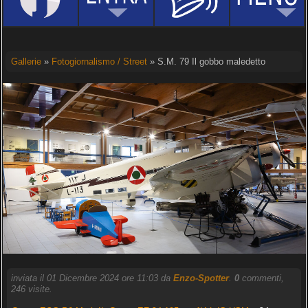
Gallerie
»
Fotogiornalismo / Street
» S.M. 79 Il gobbo maledetto
inviata il 01 Dicembre 2024 ore 11:03 da
Enzo-Spotter
.
0
commenti,
246 visite.