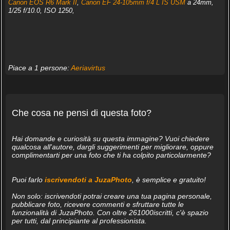
Canon EOS R6 Mark II
,
Canon EF 24-105mm f/4 L IS USM
a 24mm,
1/25 f/10.0, ISO 1250,
Piace a 1 persone:
Aeriavirtus
Che cosa ne pensi di questa foto?
Hai domande e curiosità su questa immagine? Vuoi chiedere
qualcosa all'autore, dargli suggerimenti per migliorare, oppure
complimentarti per una foto che ti ha colpito particolarmente?
Puoi farlo
iscrivendoti a JuzaPhoto
, è semplice e gratuito!
Non solo: iscrivendoti potrai creare una tua pagina personale,
pubblicare foto, ricevere commenti e sfruttare tutte le
funzionalità di JuzaPhoto. Con oltre 261000iscritti, c'è spazio
per tutti, dal principiante al professionista.