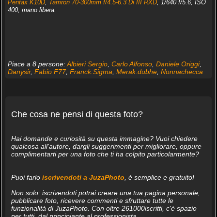
Pentax K10D
,
Tamron 70-300mm f/4.5-6.3 Di III RXD
, 1/640 f/5.6, ISO
400, mano libera.
Piace a 8 persone:
Albieri Sergio
,
Carlo Alfonso
,
Daniele Origgi
,
Danysir
,
Fabio F77
,
Franck.Sigma
,
Merak.dubhe
,
Nonnachecca
Che cosa ne pensi di questa foto?
Hai domande e curiosità su questa immagine? Vuoi chiedere
qualcosa all'autore, dargli suggerimenti per migliorare, oppure
complimentarti per una foto che ti ha colpito particolarmente?
Puoi farlo
iscrivendoti a JuzaPhoto
, è semplice e gratuito!
Non solo: iscrivendoti potrai creare una tua pagina personale,
pubblicare foto, ricevere commenti e sfruttare tutte le
funzionalità di JuzaPhoto. Con oltre 261000iscritti, c'è spazio
per tutti, dal principiante al professionista.