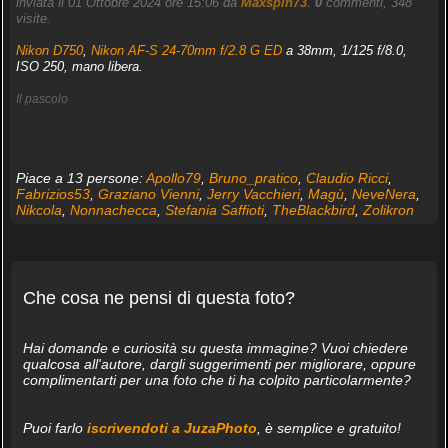
inviata il 01 Ottobre 2024 ore 15:06 da
Maxspin73
.
0
commenti, 348
visite.
Nikon D750
,
Nikon AF-S 24-70mm f/2.8 G ED
a 38mm, 1/125 f/8.0,
ISO 250, mano libera.
Il pascolo
Piace a 13 persone:
Apollo79
,
Bruno_pratico
,
Claudio Ricci
,
Fabrizios53
,
Graziano Vienni
,
Jerry Vacchieri
,
Magù
,
NeveNera
,
Nikcola
,
Nonnachecca
,
Stefania Saffioti
,
TheBlackbird
,
Zolikron
Che cosa ne pensi di questa foto?
Hai domande e curiosità su questa immagine? Vuoi chiedere
qualcosa all'autore, dargli suggerimenti per migliorare, oppure
complimentarti per una foto che ti ha colpito particolarmente?
Puoi farlo
iscrivendoti a JuzaPhoto
, è semplice e gratuito!