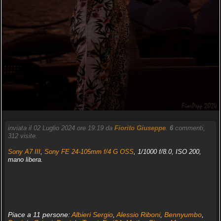
inviata il 02 Luglio 2024 ore 19:19 da
Fiorito Giuseppe
.
6
commenti,
312 visite.
Sony A7 III
,
Sony FE 24-105mm f/4 G OSS
, 1/1000 f/8.0, ISO 200,
mano libera.
Piace a 11 persone:
Albieri Sergio
,
Alessio Riboni
,
Bennyumbo
,