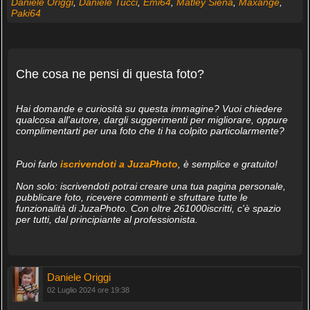
Daniele Origgi
,
Daniele Tucci
,
Emi64
,
Matley Siena
,
Maxange
,
Paki64
Che cosa ne pensi di questa foto?
Hai domande e curiosità su questa immagine? Vuoi chiedere
qualcosa all'autore, dargli suggerimenti per migliorare, oppure
complimentarti per una foto che ti ha colpito particolarmente?
Puoi farlo
iscrivendoti a JuzaPhoto
, è semplice e gratuito!
Non solo: iscrivendoti potrai creare una tua pagina personale,
pubblicare foto, ricevere commenti e sfruttare tutte le
funzionalità di JuzaPhoto. Con oltre 261000iscritti, c'è spazio
per tutti, dal principiante al professionista.
Daniele Origgi
02 Luglio 2024 ore 19:38