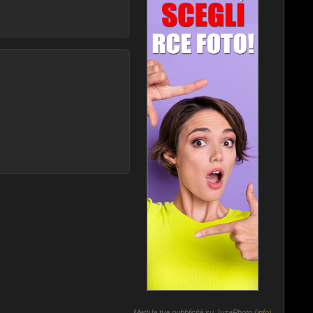
Metti la tua pubblicità su JuzaPhoto (
info
)