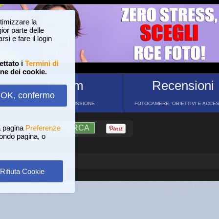
ttimizzare la
or parte delle
si e fare il login
ettato i
Termini di
one dei cookie.
Forum
Recensioni
OK, confermo
FORUM DI DISCUSSIONE
FOTOCAMERE, OBIETTIVI E ACCE
a pagina
?
AIUTO
Preferenze
RICERCA
 fondo pagina, o
Rifiuta Cookie