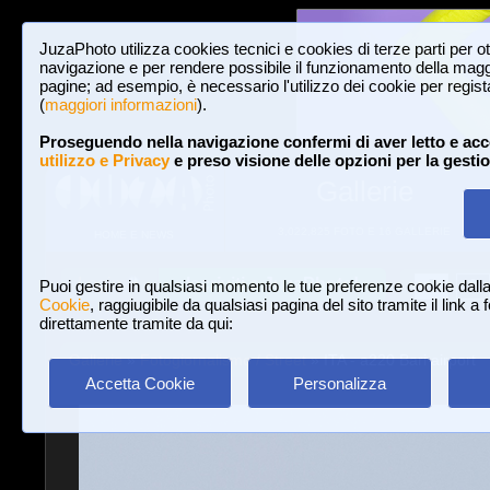
JuzaPhoto utilizza cookies tecnici e cookies di terze parti per o
navigazione e per rendere possibile il funzionamento della maggi
pagine; ad esempio, è necessario l'utilizzo dei cookie per registar
(
maggiori informazioni
).
Proseguendo nella navigazione confermi di aver letto e acc
utilizzo e Privacy
e preso visione delle opzioni per la gesti
Gallerie
3,022,825 FOTO E 16 GALLERIE
HOME E NEWS
Iscriviti a JuzaPhoto!
A
A
Login
Puoi gestire in qualsiasi momento le tue preferenze cookie dall
Cookie
, raggiugibile da qualsiasi pagina del sito tramite il link a
direttamente tramite da qui:
Gallerie
»
Fotogiornalismo / Street
» ITA - a220 Bari airport
Accetta Cookie
Personalizza