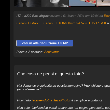
ITA - a220 Bari airport
inviata il 01 Marzo 2024 ore 19:04 da
Enz
Canon 6D Mark II
,
Canon EF 100-400mm f/4.5-5.6 L IS USM II
a 
Vedi in alta risoluzione 1.0 MP
Piace a 2 persone:
Aeriavirtus
Che cosa ne pensi di questa foto?
Hai domande e curiosità su questa immagine? Vuoi chiedere qualcos
particolarmente?
Puoi farlo
iscrivendoti a JuzaPhoto
, è semplice e gratuito!
Non solo: iscrivendoti potrai creare una tua pagina personale, pubb