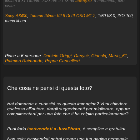
inviata il 31 Ottobre 2023 ore 20:18 da
Jonny70
.
4
commenti, 680
visite.
Sony A6400
,
Tamron 24mm f/2.8 Di III OSD M1:2
, 1/60 f/8.0, ISO 100,
mano libera.
Piace a 6 persone:
Daniele Origgi
,
Danysir
,
Gionskj
,
Mario_61
,
Palmieri Raimondo
,
Peppe Cancellieri
Che cosa ne pensi di questa foto?
Hai domande e curiosità su questa immagine? Vuoi chiedere
qualcosa all'autore, dargli suggerimenti per migliorare, oppure
complimentarti per una foto che ti ha colpito particolarmente?
Puoi farlo
iscrivendoti a JuzaPhoto
, è semplice e gratuito!
Non solo: iscrivendoti potrai creare una tua pagina personale,