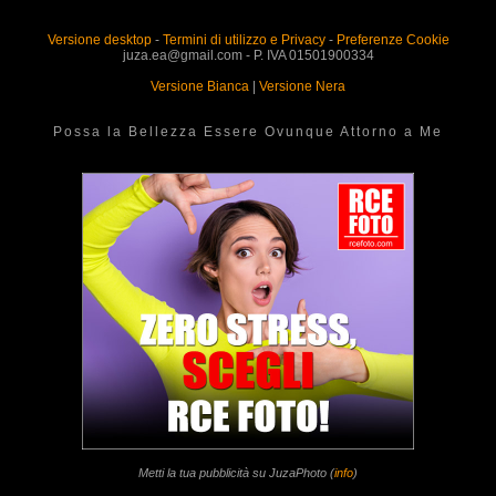
Versione desktop
-
Termini di utilizzo e Privacy
-
Preferenze Cookie
juza.ea@gmail.com - P. IVA 01501900334
Versione Bianca
|
Versione Nera
Possa la Bellezza Essere Ovunque Attorno a Me
Metti la tua pubblicità su JuzaPhoto (
info
)