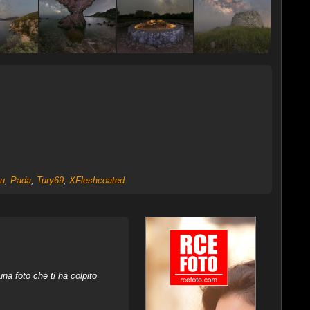
u
,
Pada
,
Tury69
,
XFleshcoated
na foto che ti ha colpito