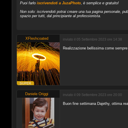
Puoi farlo
iscrivendoti a JuzaPhoto
, è semplice e gratuito!
Non solo: iscrivendoti potrai creare una tua pagina personale, pubb
spazio per tutti, dal principiante al professionista.
XFleshcoated
inviato il 05 Settembre 2023 ore 14:38
Realizzazione bellissima come sempre
Daniele Origgi
inviato il 09 Settembre 2023 ore 20:00
Buon fine settimana Dajethy, ottima re