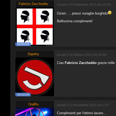
Fabrizio Zaccheddu
inviato il 29 Settembre 2023 ore 10:03
Ozieri......pressi nuraghe burghidu
Bellissima complimenti!
Dajethy
inviato il 06 Ottobre 2023 ore 20:09
Ciao
Fabrizio Zaccheddu
grazie mille
OraBlu
inviato il 22 Novembre 2023 ore 2:27
Complimenti per l'ottimo lavoro…