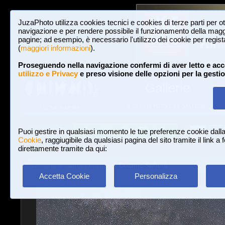
JuzaPhoto utilizza cookies tecnici e cookies di terze parti per o
navigazione e per rendere possibile il funzionamento della maggi
pagine; ad esempio, è necessario l'utilizzo dei cookie per registar
(
maggiori informazioni
).
Proseguendo nella navigazione confermi di aver letto e acc
utilizzo e Privacy
e preso visione delle opzioni per la gesti
Gallerie
3,023,242 FOTO E 16 GALLERIE
HOME E NEWS
Iscriviti a JuzaPhoto!
A
A
Login
Puoi gestire in qualsiasi momento le tue preferenze cookie dall
Cookie
, raggiugibile da qualsiasi pagina del sito tramite il link a
direttamente tramite da qui:
Gallerie
»
Astrofotografia
» Cosmic Sphere
Accetta Cookie
Personalizza