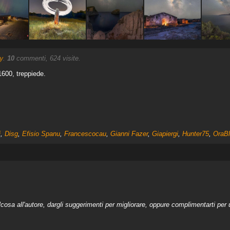
y
.
10
commenti, 624 visite.
1600, treppiede.
i
,
Disg
,
Efisio Spanu
,
Francescocau
,
Gianni Fazer
,
Giapiergi
,
Hunter75
,
OraBl
a all'autore, dargli suggerimenti per migliorare, oppure complimentarti per u