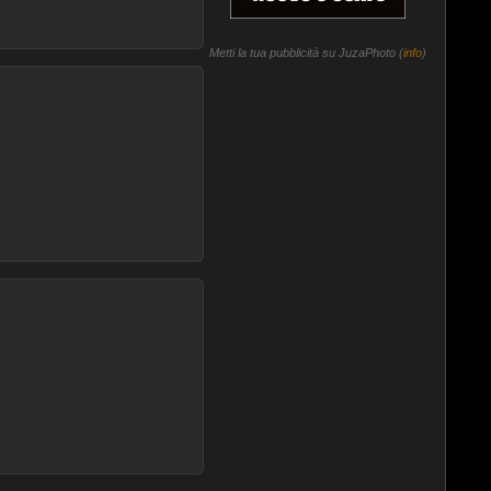
Metti la tua pubblicità su JuzaPhoto (
info
)