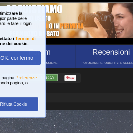
ttimizzare la
or parte delle
si e fare il login
ettato i
Termini di
one dei cookie.
Forum
Recensioni
OK, confermo
FORUM DI DISCUSSIONE
FOTOCAMERE, OBIETTIVI E ACCE
a pagina
?
AIUTO
Preferenze
RICERCA
 fondo pagina, o
Rifiuta Cookie