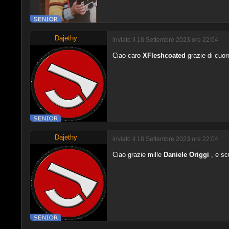
Dajethy
inviato il 18 Settembre 2023 ore 22:04
Ciao caro
XFleshcoated
grazie di cuor
Dajethy
inviato il 18 Settembre 2023 ore 22:04
Ciao grazie mille
Daniele Origgi
, e scu