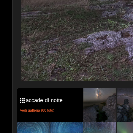
accade-di-notte
Vedi galleria (60 foto)