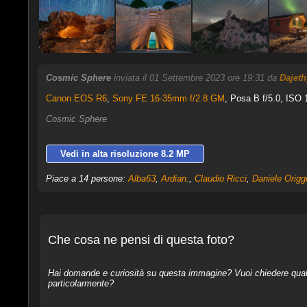
Cosmic Sphere
inviata il 01 Settembre 2023 ore 19:31 da
Dajeth
Canon EOS R6
,
Sony FE 16-35mm f/2.8 GM
, Posa B f/5.0, ISO 
Cosmic Sphere
Vedi in alta risoluzione 8.2 MP
Piace a 14 persone:
Alba63
,
Ardian.
,
Claudio Ricci
,
Daniele Origg
Che cosa ne pensi di questa foto?
Hai domande e curiosità su questa immagine? Vuoi chiedere qualcos
particolarmente?