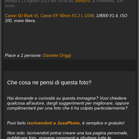
inviata il 13 Agosto 2023 ore 14:59 da
Jonny70
.
2
commenti, 308
visite.
Canon 5D Mark III
,
Canon EF 50mm f/1.2 L USM
, 1/8000 f/1.4, ISO
100, mano libera.
Piace a 1 persone:
Daniele Origgi
Che cosa ne pensi di questa foto?
Hai domande e curiosità su questa immagine? Vuoi chiedere
qualcosa all'autore, dargli suggerimenti per migliorare, oppure
complimentarti per una foto che ti ha colpito particolarmente?
Puoi farlo
iscrivendoti a JuzaPhoto
, è semplice e gratuito!
Non solo: iscrivendoti potrai creare una tua pagina personale,
pubblicare foto, ricevere commenti e sfruttare tutte le