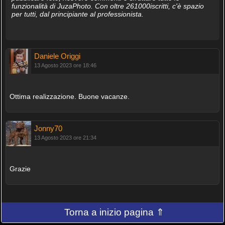
funzionalità di JuzaPhoto. Con oltre 261000iscritti, c'è spazio
per tutti, dal principiante al professionista.
Daniele Origgi
13 Agosto 2023 ore 18:46
Ottima realizzazione. Buone vacanze.
Jonny70
13 Agosto 2023 ore 21:34
Grazie
Torna a inizio pagina ⇑