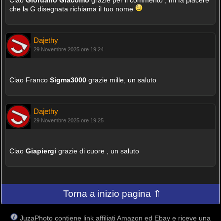
che la G disegnata richiama il tuo nome
Dajethy
29 Novembre 2025 ore 19:24
Ciao Franco
Sigma3000
grazie mille, un saluto
Dajethy
29 Novembre 2025 ore 19:25
Ciao
Giapiergi
grazie di cuore , un saluto
Torna a inizio pagina ⇑
JuzaPhoto contiene link affiliati Amazon ed Ebay e riceve una