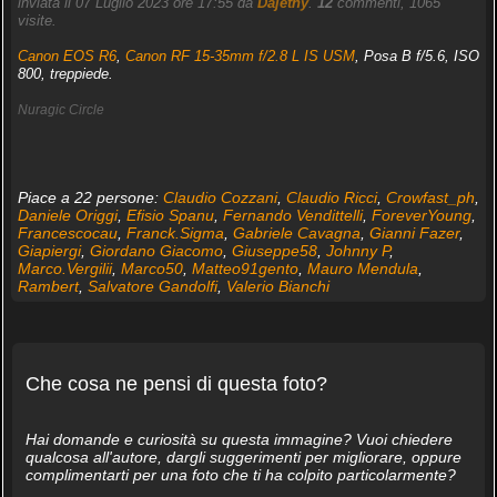
inviata il 07 Luglio 2023 ore 17:55 da
Dajethy
.
12
commenti, 1065
visite.
Canon EOS R6
,
Canon RF 15-35mm f/2.8 L IS USM
, Posa B f/5.6, ISO
800, treppiede.
Nuragic Circle
Piace a 22 persone:
Claudio Cozzani
,
Claudio Ricci
,
Crowfast_ph
,
Daniele Origgi
,
Efisio Spanu
,
Fernando Vendittelli
,
ForeverYoung
,
Francescocau
,
Franck.Sigma
,
Gabriele Cavagna
,
Gianni Fazer
,
Giapiergi
,
Giordano Giacomo
,
Giuseppe58
,
Johnny P
,
Marco.Vergilii
,
Marco50
,
Matteo91gento
,
Mauro Mendula
,
Rambert
,
Salvatore Gandolfi
,
Valerio Bianchi
Che cosa ne pensi di questa foto?
Hai domande e curiosità su questa immagine? Vuoi chiedere
qualcosa all'autore, dargli suggerimenti per migliorare, oppure
complimentarti per una foto che ti ha colpito particolarmente?