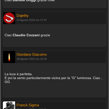
Dajethy
14 Agosto 2023 ore 17:47
Ciao
Claudio Cozzani
grazie
Giordano Giacomo
18 Agosto 2023 ore 16:35
La luce è perfetta.
E poi la sento particolarmente vicina per la "G" luminosa. Ciao...
GG
Franck.Sigma