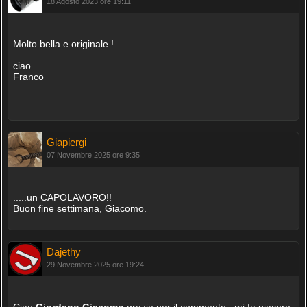
18 Agosto 2023 ore 19:11
Molto bella e originale !
ciao
Franco
Giapiergi
07 Novembre 2025 ore 9:35
.....un CAPOLAVORO!!
Buon fine settimana, Giacomo.
Dajethy
29 Novembre 2025 ore 19:24
Ciao
Giordano Giacomo
grazie per il commento , mi fa piacere