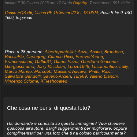
inviata il 30 Giugno 2023 ore 17:24 da
Dajethy
.
7
commenti, 991 visite.
Canon EOS R6
,
Canon RF 15-35mm f/2.8 L IS USM
, Posa B f/5.0, ISO
1600, treppiede.
Piace a 28 persone:
Albertopantellini
,
Anza
,
Arvina
,
Brundeca
,
BucciaFla
,
Carlogreg
,
Claudio Ricci
,
ForeverYoung
,
Francescocau
,
Galbu81
,
Gianni Fazer
,
Giordano Giacomo
,
Giorgiaschuma
,
Jerry Vacchieri
,
Lonzo1948
,
Lucamontipo
,
Lully
,
Marco Marino
,
Marco50
,
MassimoViacava
,
Pinitti
,
Raict
,
Salvatore Gandolfi
,
Saverio Arcieri
,
Tury69
,
Valerio Bianchi
,
Vincenzo Sciumè
,
XFleshcoated
Che cosa ne pensi di questa foto?
Hai domande e curiosità su questa immagine? Vuoi chiedere
qualcosa all'autore, dargli suggerimenti per migliorare, oppure
complimentarti per una foto che ti ha colpito particolarmente?