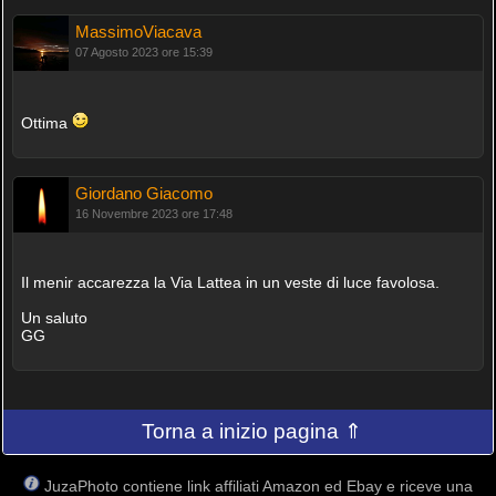
MassimoViacava
07 Agosto 2023 ore 15:39
Ottima
Giordano Giacomo
16 Novembre 2023 ore 17:48
Il menir accarezza la Via Lattea in un veste di luce favolosa.
Un saluto
GG
Torna a inizio pagina ⇑
JuzaPhoto contiene link affiliati Amazon ed Ebay e riceve una