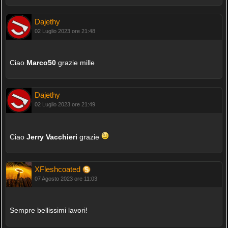
Dajethy
02 Luglio 2023 ore 21:48
Ciao
Marco50
grazie mille
Dajethy
02 Luglio 2023 ore 21:49
Ciao
Jerry Vacchieri
grazie
XFleshcoated
07 Agosto 2023 ore 11:03
Sempre bellissimi lavori!