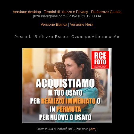
Versione desktop
-
Termini di utilizzo e Privacy
-
Preferenze Cookie
juza.ea@gmail.com - P. IVA 01501900334
Versione Bianca
|
Versione Nera
Possa la Bellezza Essere Ovunque Attorno a Me
Metti la tua pubblicità su JuzaPhoto (
info
)