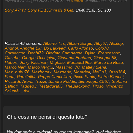
inviata il 24 Giugno 2023 ore 20:32 da
Vale75
.
9
commenti, 1874 visite.
Sony A7r IV
,
Sony FE 135mm f/1.8 GM
, 1/640 f/1.8, ISO 100,
Piace a 49 persone:
Alberto Tirri
,
Albieri Sergio
,
Alby67
,
Alexlop
,
Andnol
,
Aringhe Blu
,
Bo Larkeed
,
Carlo Alfonso
,
Colo70
,
Coradocon
,
Debbi72
,
Diodato Campagna
,
Dylan
,
Francescoc
,
Gazebo
,
Giorgio Occhipinti
,
Giovanni Fontana
,
Giuseppe58
,
Hubert
,
Jerry Vacchieri
,
M.ghise
,
Manaus1965
,
Marco La Rosa
,
Marco Neri
,
Marco.Vergilii
,
Massimo_70
,
Matley Siena
,
Max_bubu76
,
Maxbottax
,
Maxparle
,
Mnardell
,
MoGn3
,
Orso364
,
Pada
,
Parsifal64
,
Peppe Cancellieri
,
Picco Paolo
,
Pietro Bianchi
,
Riccardo Arena Trazzi
,
Sandro Peddis
,
Simoneperi1967
,
Stefania
Saffioti
,
Taddeo3
,
Testadura65
,
TheBlackbird
,
Tifoso
,
Vincenzo
Sciumè
,
_Axl_
Che cosa ne pensi di questa foto?
Hai domande e curiosità su questa immagine? Vuoi chiedere