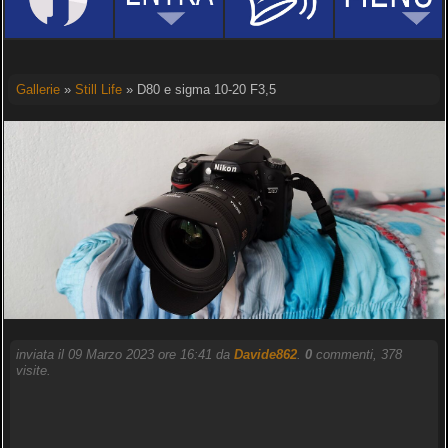
Gallerie
»
Still Life
» D80 e sigma 10-20 F3,5
inviata il 09 Marzo 2023 ore 16:41 da
Davide862
.
0
commenti, 378
visite.