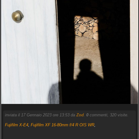
inviata il 17 Gennaio 2023 ore 13:53 da
Zod
.
0
commenti, 320 visite.
Fujifilm X-E4
,
Fujifilm XF 16-80mm f/4 R OIS WR
,