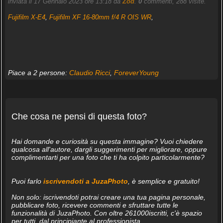
inviata il 17 Gennaio 2023 ore 13:18 da
Zod
.
0
commenti, 288 visite.
Fujifilm X-E4
,
Fujifilm XF 16-80mm f/4 R OIS WR
,
Piace a 2 persone:
Claudio Ricci
,
ForeverYoung
Che cosa ne pensi di questa foto?
Hai domande e curiosità su questa immagine? Vuoi chiedere
qualcosa all'autore, dargli suggerimenti per migliorare, oppure
complimentarti per una foto che ti ha colpito particolarmente?
Puoi farlo
iscrivendoti a JuzaPhoto
, è semplice e gratuito!
Non solo: iscrivendoti potrai creare una tua pagina personale,
pubblicare foto, ricevere commenti e sfruttare tutte le
funzionalità di JuzaPhoto. Con oltre 261000iscritti, c'è spazio
per tutti, dal principiante al professionista.