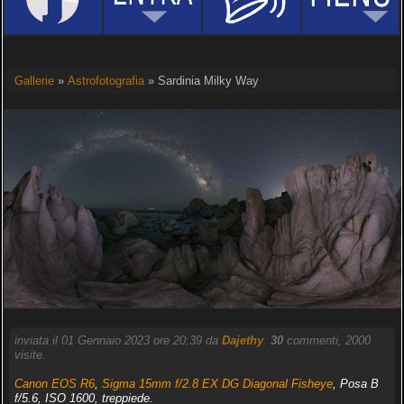
Gallerie
»
Astrofotografia
» Sardinia Milky Way
inviata il 01 Gennaio 2023 ore 20:39 da
Dajethy
.
30
commenti, 2000
visite.
Canon EOS R6
,
Sigma 15mm f/2.8 EX DG Diagonal Fisheye
, Posa B
f/5.6, ISO 1600, treppiede.