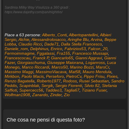
Sardinia Milky Way Visulizza a 360 gradi :
https://www.dajethy.com/pan/night/vs/
Piace a 63 persone:
Alberto_Conti
,
Albertopantellini
,
Albieri
Sergio
,
Alchie
,
Alessandrolosacco
,
Aringhe Blu
,
Arvina
,
Beppe
Lobba
,
Claudio Ricci
,
Dade71
,
Dalla Stella Francesco
,
Daniele_rom
,
Delphinus
,
Enrico
,
Fabrizios53
,
Falcon_20
,
Fermoimmagine
,
Fggalassi
,
Fra155
,
Francesco Mussapi
,
Francescocau
,
Franck P
,
Giancarlo65
,
Gianni Aggravi
,
Gianni
Fazer
,
Giorgiaschuma
,
Giuseppe Maiorana
,
Loganross
,
Luca
Monego
,
Marco Riccardi
,
Marco50
,
Marino Bozzi
,
MarsCr
,
Massimo Maggi
,
MassimoViacava
,
Mat58
,
Mauro Mendula
,
Mirkbon
,
Paolo Macis
,
Perseforo
,
PietroCv
,
Pippo Frisu
,
Pixies
,
Renzo Bagatella
,
Roberto1977
,
Rodoss
,
Rusei Sebastian
,
Sandro
Peddis
,
Scapinblak
,
Sergik
,
Sergio Fiorenti
,
Silvio 82
,
Stefania
Saffioti
,
Supercecc56
,
Taddeo3
,
Taglia67
,
Tiziano Fuser
,
Wolfman1908
,
Zanardo
,
Zinder
,
Zio
Che cosa ne pensi di questa foto?