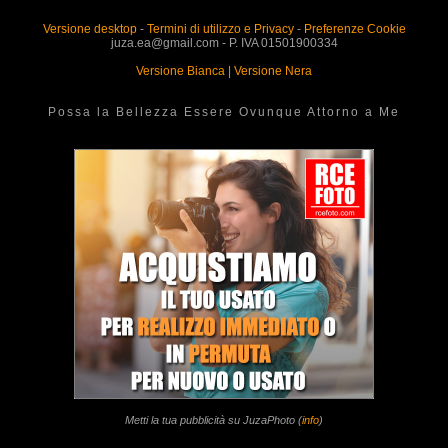
Versione desktop
-
Termini di utilizzo e Privacy
-
Preferenze Cookie
juza.ea@gmail.com - P. IVA 01501900334
Versione Bianca
|
Versione Nera
Possa la Bellezza Essere Ovunque Attorno a Me
Metti la tua pubblicità su JuzaPhoto (
info
)