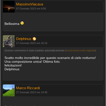
MassimoViacava
07 Gennaio 2023 ore 8:00
Bellissima
Delphinus
17 Gennaio 2023 ore 16:16
Questo commento è stato tradotto automaticamente (
mostra/nascondi originale
)
Scatto molto incredibile per questo scenario di cielo notturno!
Una composizione unica! Ottima foto.
felicitazioni!
Delphinus
Marco Riccardi
27 Gennaio 2023 ore 14:45