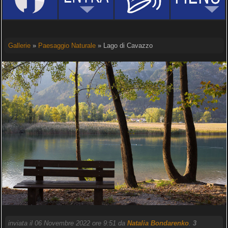
Gallerie
»
Paesaggio Naturale
» Lago di Cavazzo
inviata il 06 Novembre 2022 ore 9:51 da
Natalia Bondarenko
.
3