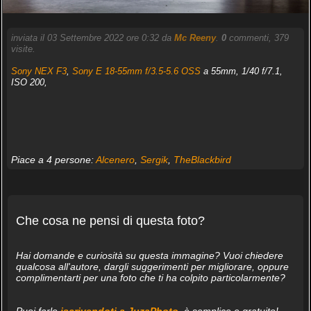
inviata il 03 Settembre 2022 ore 0:32 da
Mc Reeny
.
0
commenti, 379
visite.
Sony NEX F3
,
Sony E 18-55mm f/3.5-5.6 OSS
a 55mm, 1/40 f/7.1,
ISO 200,
Piace a 4 persone:
Alcenero
,
Sergik
,
TheBlackbird
Che cosa ne pensi di questa foto?
Hai domande e curiosità su questa immagine? Vuoi chiedere
qualcosa all'autore, dargli suggerimenti per migliorare, oppure
complimentarti per una foto che ti ha colpito particolarmente?
Puoi farlo
iscrivendoti a JuzaPhoto
, è semplice e gratuito!