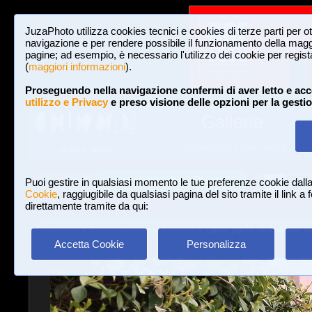
JuzaPhoto utilizza cookies tecnici e cookies di terze parti per o
navigazione e per rendere possibile il funzionamento della maggi
pagine; ad esempio, è necessario l'utilizzo dei cookie per registar
(
maggiori informazioni
).
Proseguendo nella navigazione confermi di aver letto e acc
utilizzo e Privacy
e preso visione delle opzioni per la gesti
Gallerie
3,023,340 FOTO E 16 GALLERIE
HOME E NEWS
Iscriviti a JuzaPhoto!
A
A
Login
Puoi gestire in qualsiasi momento le tue preferenze cookie dall
Cookie
, raggiugibile da qualsiasi pagina del sito tramite il link a
direttamente tramite da qui:
Gallerie
»
Fotogiornalismo / Street
» tanta parte dell'ultimo o
Accetta Cookie
Personalizza