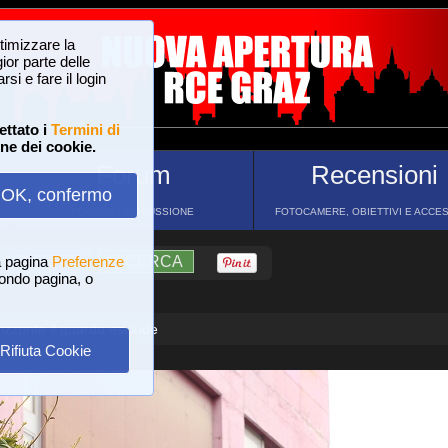
ttimizzare la
or parte delle
si e fare il login
ettato i
Termini di
one dei cookie.
Forum
Recensioni
OK, confermo
FORUM DI DISCUSSIONE
FOTOCAMERE, OBIETTIVI E ACCE
a pagina
?
AIUTO
Preferenze
RICERCA
 fondo pagina, o
rizzonte il guardo esclude
Rifiuta Cookie