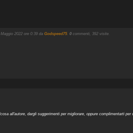
26 Maggio 2022 ore 0:39 da
Godspeed75
.
0
commenti, 392 visite.
a all'autore, dargli suggerimenti per migliorare, oppure complimentarti per u