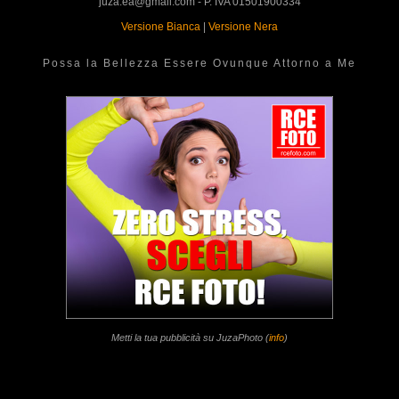
juza.ea@gmail.com - P. IVA 01501900334
Versione Bianca
|
Versione Nera
Possa la Bellezza Essere Ovunque Attorno a Me
Metti la tua pubblicità su JuzaPhoto (
info
)