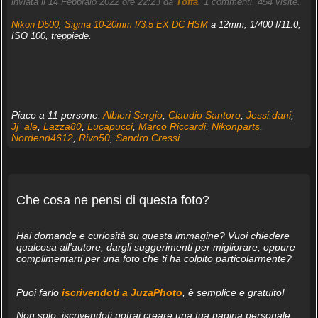
inviata il 14 Febbraio 2022 ore 22:23 da
Toffa
.
1
commenti, 454 visite.
Nikon D500
,
Sigma 10-20mm f/3.5 EX DC HSM
a 12mm, 1/400 f/11.0,
ISO 100, treppiede.
Piace a 11 persone:
Albieri Sergio
,
Claudio Santoro
,
Jessi.dani
,
Jj_ale
,
Lazza80
,
Lucapucci
,
Marco Riccardi
,
Nikonparts
,
Nordend4612
,
Rivo50
,
Sandro Cressi
Che cosa ne pensi di questa foto?
Hai domande e curiosità su questa immagine? Vuoi chiedere
qualcosa all'autore, dargli suggerimenti per migliorare, oppure
complimentarti per una foto che ti ha colpito particolarmente?
Puoi farlo
iscrivendoti a JuzaPhoto
, è semplice e gratuito!
Non solo: iscrivendoti potrai creare una tua pagina personale,