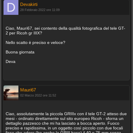
Devakirti
28 Febbraio 2022 ore 11:09
Ciao, Mauri67, sei contento della qualità fotografica del tele GT-
2 per Ricoh gr IIIX?
Nello scatto è preciso e veloce?
Buona giornata
Deva
Mauri67
02 Marzo 2022 ore 11:52
Ciao, assolutamente la piccola GRIIIx con il tele GT-2 atteso due
mesi - ordinato direttamente sul sito europeo Ricoh - sforna un
dettaglio pazzesco che mi ha lasciato a bocca aperto. Fuoco
preciso e rapidissima, in un oggetto così piccolo con due focali
fisse che adoro (ho anche la GRIII base) il 40 e 75 mm senza