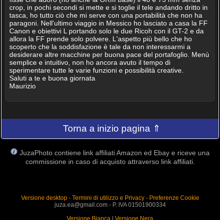
crop, in pochi secondi si mette e si toglie il tele andando dritto in
tasca, ho tutto ciò che mi serve con una portabilità che non ha
paragoni. Nell'ultimo viaggio in Messico ho lasciato a casa la FF
Canon e obiettivi L portando solo le due Ricoh con il GT-2 e da
allora la FF prende solo polvere. L'aspetto più bello che ho
scoperto che la soddisfazione è tale da non interessarmi a
desiderare altre macchine per buona pace del portafoglio. Menù
semplice e intuitivo, non ho ancora avuto il tempo di
sperimentare tutte le varie funzioni e possibilità creative.
Saluti a te e buona giornata
Maurizio
Torna a inizio pagina ⇑
JuzaPhoto contiene link affiliati Amazon ed Ebay e riceve una
commissione in caso di acquisto attraverso link affiliati.
Versione desktop
-
Termini di utilizzo e Privacy
-
Preferenze Cookie
juza.ea@gmail.com - P. IVA 01501900334
Versione Bianca
|
Versione Nera