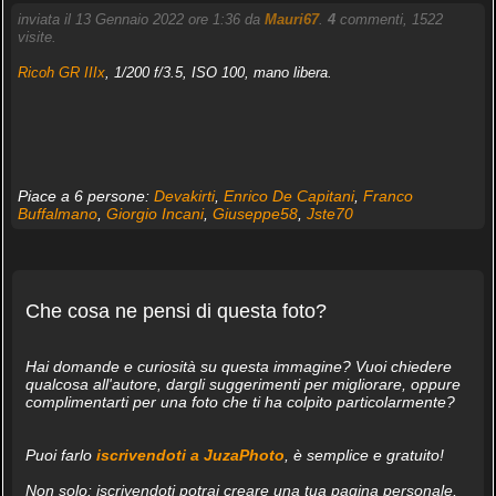
inviata il 13 Gennaio 2022 ore 1:36 da
Mauri67
.
4
commenti, 1522
visite.
Ricoh GR IIIx
, 1/200 f/3.5, ISO 100, mano libera.
Piace a 6 persone:
Devakirti
,
Enrico De Capitani
,
Franco
Buffalmano
,
Giorgio Incani
,
Giuseppe58
,
Jste70
Che cosa ne pensi di questa foto?
Hai domande e curiosità su questa immagine? Vuoi chiedere
qualcosa all'autore, dargli suggerimenti per migliorare, oppure
complimentarti per una foto che ti ha colpito particolarmente?
Puoi farlo
iscrivendoti a JuzaPhoto
, è semplice e gratuito!
Non solo: iscrivendoti potrai creare una tua pagina personale,