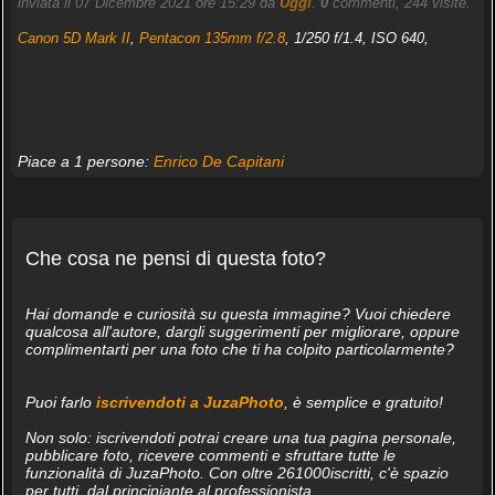
inviata il 07 Dicembre 2021 ore 15:29 da
Uggi
.
0
commenti, 244 visite.
Canon 5D Mark II
,
Pentacon 135mm f/2.8
, 1/250 f/1.4, ISO 640,
Piace a 1 persone:
Enrico De Capitani
Che cosa ne pensi di questa foto?
Hai domande e curiosità su questa immagine? Vuoi chiedere
qualcosa all'autore, dargli suggerimenti per migliorare, oppure
complimentarti per una foto che ti ha colpito particolarmente?
Puoi farlo
iscrivendoti a JuzaPhoto
, è semplice e gratuito!
Non solo: iscrivendoti potrai creare una tua pagina personale,
pubblicare foto, ricevere commenti e sfruttare tutte le
funzionalità di JuzaPhoto. Con oltre 261000iscritti, c'è spazio
per tutti, dal principiante al professionista.