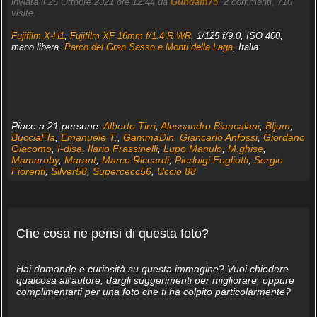
inviata il 25 Ottobre 2021 ore 12:44 da
Gundam75
.
2
commenti, 710
visite.
Fujifilm X-H1
,
Fujifilm XF 16mm f/1.4 R WR
, 1/125 f/9.0, ISO 400,
mano libera.
Parco del Gran Sasso e Monti della Laga
, Italia.
Piace a 21 persone:
Alberto Tirri
,
Alessandro Biancalani
,
Bljum
,
BucciaFla
,
Emanuele T.
,
GammaDin
,
Giancarlo Anfossi
,
Giordano
Giacomo
,
I-disa
,
Ilario Frassinelli
,
Lupo Manulo
,
M.ghise
,
Mamaroby
,
Marant
,
Marco Riccardi
,
Pierluigi Fogliotti
,
Sergio
Fiorenti
,
Silver58
,
Supercecc56
,
Uccio 88
Che cosa ne pensi di questa foto?
Hai domande e curiosità su questa immagine? Vuoi chiedere
qualcosa all'autore, dargli suggerimenti per migliorare, oppure
complimentarti per una foto che ti ha colpito particolarmente?