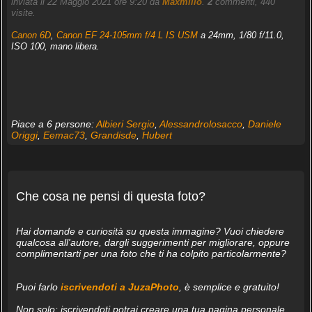
inviata il 22 Maggio 2021 ore 9:20 da
Maxmilio
.
2
commenti, 440
visite.
Canon 6D
,
Canon EF 24-105mm f/4 L IS USM
a 24mm, 1/80 f/11.0,
ISO 100, mano libera.
Piace a 6 persone:
Albieri Sergio
,
Alessandrolosacco
,
Daniele
Origgi
,
Eemac73
,
Grandisde
,
Hubert
Che cosa ne pensi di questa foto?
Hai domande e curiosità su questa immagine? Vuoi chiedere
qualcosa all'autore, dargli suggerimenti per migliorare, oppure
complimentarti per una foto che ti ha colpito particolarmente?
Puoi farlo
iscrivendoti a JuzaPhoto
, è semplice e gratuito!
Non solo: iscrivendoti potrai creare una tua pagina personale,