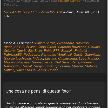
inviata il 12 Maggio 2021 ore 11:43 da
Stefano Campo
.
7
commenti,
858 visite.
Sony A7r III
,
Sony FE 16-35mm f/2.8 GM
a 27mm, 1 sec f/8.0, ISO
100,
Piace a 33 persone:
Albieri Sergio
,
Alessandro Traverso
,
Alpha_A5100
,
Arvina
,
Carlo Girola
,
Caterina Bruzzone
,
Claudio
Sciarra
,
Decris
,
Elis Bolis
,
Fabio F77
,
Fabrizio Federici
,
Fabrizios53
,
Fedebobo
,
Fernando Vendittelli
,
Gast1
,
Giannijazz
,
Giorgio Occhipinti
,
Indaco
,
Luciano Casagranda
,
Lupo Manulo
,
MassimoViacava
,
Nonnachecca
,
Olaf Senz
,
Pada
,
Palmieri
Raimondo
,
Realvit
,
Sergio Fiorenti
,
Soriana
,
Stearm
,
Stefania
Saffioti
,
Vincenzo De Santis
,
Zinder
Che cosa ne pensi di questa foto?
Hai domande e curiosità su questa immagine? Vuoi chiedere
qualcosa all'autore, dargli suggerimenti per migliorare, oppure