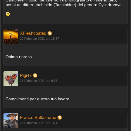
bensì un dittero tachinide (Tachinidae) del genere Cylindromya.
XFleshcoated
22 Febbraio 2021 ore 15:37
Ottima ripresa
Pigi47
23 Febbraio 2021 ore 9:37
Complimenti per questo tuo lavoro.
Franco Buffalmano
23 Febbraio 2021 ore 16:11