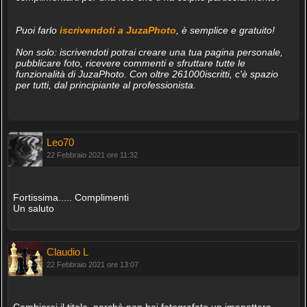
Puoi farlo
iscrivendoti a JuzaPhoto
, è semplice e gratuito!
Non solo: iscrivendoti potrai creare una tua pagina personale,
pubblicare foto, ricevere commenti e sfruttare tutte le
funzionalità di JuzaPhoto. Con oltre 261000iscritti, c'è spazio
per tutti, dal principiante al professionista.
Leo70
22 Febbraio 2021 ore 11:32
Fortissima..... Complimenti
Un saluto
Claudio L
22 Febbraio 2021 ore 13:07
Cambierei il titolo, perchè non hai fotografato un imenottero,