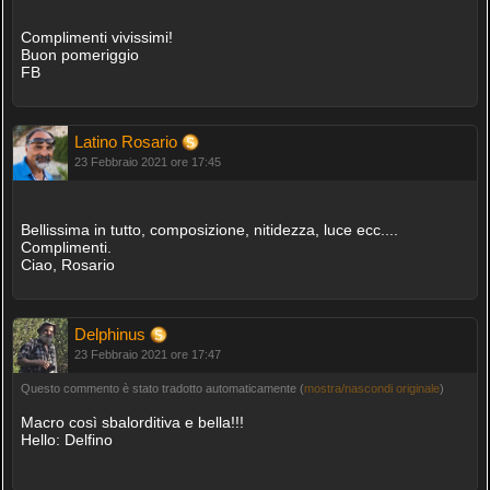
Complimenti vivissimi!
Buon pomeriggio
FB
Latino Rosario
23 Febbraio 2021 ore 17:45
Bellissima in tutto, composizione, nitidezza, luce ecc....
Complimenti.
Ciao, Rosario
Delphinus
23 Febbraio 2021 ore 17:47
Questo commento è stato tradotto automaticamente (
mostra/nascondi originale
)
Macro così sbalorditiva e bella!!!
Hello: Delfino