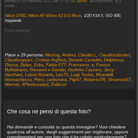
inviata il 19 Febbraio 2021 ore 17:03 da
Spirit
.
16
commenti, 972
visite.
Nikon D750
,
Nikon AF 60mm f/2.8 D Micro
, 1/20 f/14.0, ISO 500,
treppiede.
Focus stacking
Piace a 29 persone:
Alesrog
,
Andnol
,
Claudio L
,
Claudiocalzolari
,
Claudiosquarc
,
Cristian Arghius
,
Daniele Cavadini
,
Delphinus
,
Discus
,
Dylan
,
Ecka
,
Fabio F77
,
Francesco_s
,
Franco
Buffalmano
,
Giovanni e Davide
,
Giulietta Cazzaro
,
Jerry
Vacchieri
,
Latino Rosario
,
Leo70
,
Luigi Torino
,
Mnardell
,
Nonnachecca
,
Piero_carbonera
,
Pigi47
,
RobertoTR
,
Vincenzo57
,
Werner
,
XFleshcoated
,
Zolikron
Che cosa ne pensi di questa foto?
Hai domande e curiosità su questa immagine? Vuoi chiedere
qualcosa all'autore, dargli suggerimenti per migliorare, oppure
complimentarti per una foto che ti ha colpito particolarmente?