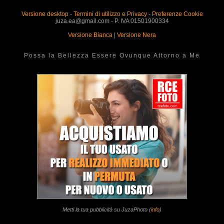
Versione desktop
-
Termini di utilizzo e Privacy
-
Preferenze Cookie
juza.ea@gmail.com - P. IVA 01501900334
Versione Bianca
|
Versione Nera
Possa la Bellezza Essere Ovunque Attorno a Me
Metti la tua pubblicità su JuzaPhoto (
info
)