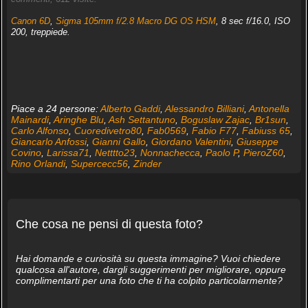
Canon 6D
,
Sigma 105mm f/2.8 Macro DG OS HSM
, 8 sec f/16.0, ISO
200, treppiede.
Piace a 24 persone:
Alberto Gaddi
,
Alessandro Billiani
,
Antonella
Mainardi
,
Aringhe Blu
,
Ash Settantuno
,
Boguslaw Zajac
,
Br1sun
,
Carlo Alfonso
,
Cuoredivetro80
,
Fab0569
,
Fabio F77
,
Fabiuss 65
,
Giancarlo Anfossi
,
Gianni Gallo
,
Giordano Valentini
,
Giuseppe
Covino
,
Larissa71
,
Netttto23
,
Nonnachecca
,
Paolo P
,
PieroZ60
,
Rino Orlandi
,
Supercecc56
,
Zinder
Che cosa ne pensi di questa foto?
Hai domande e curiosità su questa immagine? Vuoi chiedere
qualcosa all'autore, dargli suggerimenti per migliorare, oppure
complimentarti per una foto che ti ha colpito particolarmente?