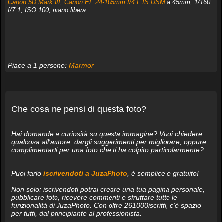
Canon 5D Mark III
,
Canon EF 24-105mm f/4 L IS USM
a 45mm, 1/160
f/7.1, ISO 100, mano libera.
Piace a 1 persone:
Marmor
Che cosa ne pensi di questa foto?
Hai domande e curiosità su questa immagine? Vuoi chiedere
qualcosa all'autore, dargli suggerimenti per migliorare, oppure
complimentarti per una foto che ti ha colpito particolarmente?
Puoi farlo
iscrivendoti a JuzaPhoto
, è semplice e gratuito!
Non solo: iscrivendoti potrai creare una tua pagina personale,
pubblicare foto, ricevere commenti e sfruttare tutte le
funzionalità di JuzaPhoto. Con oltre 261000iscritti, c'è spazio
per tutti, dal principiante al professionista.