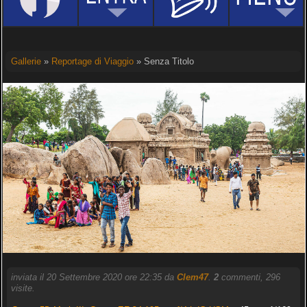
Gallerie
»
Reportage di Viaggio
» Senza Titolo
inviata il 20 Settembre 2020 ore 22:35 da
Clem47
.
2
commenti, 296
visite.