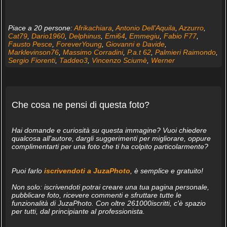
Piace a 20 persone:
Afrikachiara
,
Antonio Dell'Aquila
,
Azzurro
,
Cat79
,
Dario1960
,
Delphinus
,
Emi64
,
Emmegiu
,
Fabio F77
,
Fausto Pesce
,
ForeverYoung
,
Giovanni e Davide
,
Marklevinson76
,
Massimo Corradini
,
P.a.t 62
,
Palmieri Raimondo
,
Sergio Fiorenti
,
Taddeo3
,
Vincenzo Sciumè
,
Werner
Che cosa ne pensi di questa foto?
Hai domande e curiosità su questa immagine? Vuoi chiedere
qualcosa all'autore, dargli suggerimenti per migliorare, oppure
complimentarti per una foto che ti ha colpito particolarmente?
Puoi farlo
iscrivendoti a JuzaPhoto
, è semplice e gratuito!
Non solo: iscrivendoti potrai creare una tua pagina personale,
pubblicare foto, ricevere commenti e sfruttare tutte le
funzionalità di JuzaPhoto. Con oltre 261000iscritti, c'è spazio
per tutti, dal principiante al professionista.