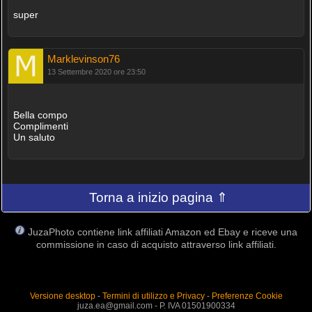
super
Marklevinson76
13 Settembre 2020 ore 23:50
Bella compo
Complimenti
Un saluto
Torna a inizio pagina ⇑
JuzaPhoto contiene link affiliati Amazon ed Ebay e riceve una
commissione in caso di acquisto attraverso link affiliati.
Versione desktop
-
Termini di utilizzo e Privacy
-
Preferenze Cookie
juza.ea@gmail.com - P. IVA 01501900334