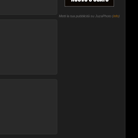
Metti la tua pubblicità su JuzaPhoto (
info
)