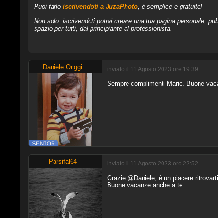
Puoi farlo
iscrivendoti a JuzaPhoto
, è semplice e gratuito!
Non solo: iscrivendoti potrai creare una tua pagina personale, pubb
spazio per tutti, dal principiante al professionista.
Daniele Origgi
inviato il 11 Agosto 2023 ore 19:39
Sempre complimenti Mario. Buone vac
Parsifal64
inviato il 11 Agosto 2023 ore 22:52
Grazie @Daniele, è un piacere ritrovart
Buone vacanze anche a te