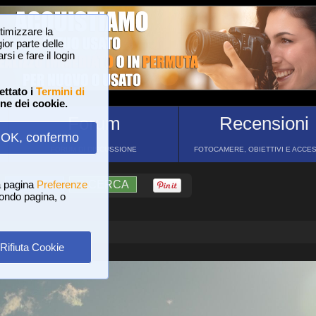
ttimizzare la
or parte delle
si e fare il login
ettato i
Termini di
one dei cookie.
Forum
Recensioni
OK, confermo
FORUM DI DISCUSSIONE
FOTOCAMERE, OBIETTIVI E ACCE
a pagina
?
AIUTO
Preferenze
RICERCA
 fondo pagina, o
Rifiuta Cookie