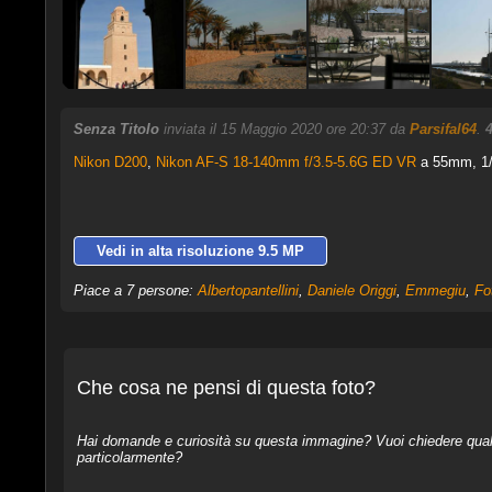
Senza Titolo
inviata il 15 Maggio 2020 ore 20:37 da
Parsifal64
.
Nikon D200
,
Nikon AF-S 18-140mm f/3.5-5.6G ED VR
a 55mm, 1/4
Vedi in alta risoluzione 9.5 MP
Piace a 7 persone:
Albertopantellini
,
Daniele Origgi
,
Emmegiu
,
Fo
Che cosa ne pensi di questa foto?
Hai domande e curiosità su questa immagine? Vuoi chiedere qualcos
particolarmente?