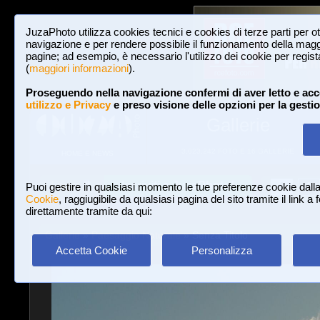
JuzaPhoto utilizza cookies tecnici e cookies di terze parti per o
navigazione e per rendere possibile il funzionamento della maggi
pagine; ad esempio, è necessario l'utilizzo dei cookie per registar
(
maggiori informazioni
).
Proseguendo nella navigazione confermi di aver letto e acc
utilizzo e Privacy
e preso visione delle opzioni per la gesti
Gallerie
3,023,242 FOTO E 16 GALLERIE
HOME E NEWS
Iscriviti a JuzaPhoto!
A
A
Login
Puoi gestire in qualsiasi momento le tue preferenze cookie dall
Cookie
, raggiugibile da qualsiasi pagina del sito tramite il link a
direttamente tramite da qui:
Gallerie
»
Paesaggio Naturale
» Senza Titolo
Accetta Cookie
Personalizza