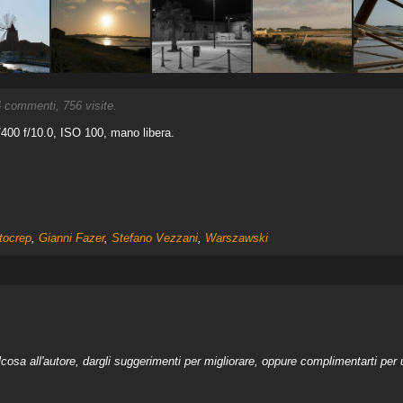
4
commenti, 756 visite.
00 f/10.0, ISO 100, mano libera.
tocrep
,
Gianni Fazer
,
Stefano Vezzani
,
Warszawski
a all'autore, dargli suggerimenti per migliorare, oppure complimentarti per u