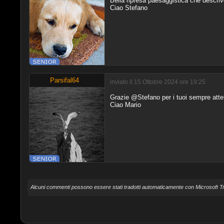
Bella ripresa paesaggistica che descrive 
Ciao Stefano
Parsifal64
inviato il 15 Ottobre 2024 ore 19:25
Grazie @Stefano per i tuoi sempre atten
Ciao Mario
Alcuni commenti possono essere stati tradotti automaticamente con Microsoft Tr