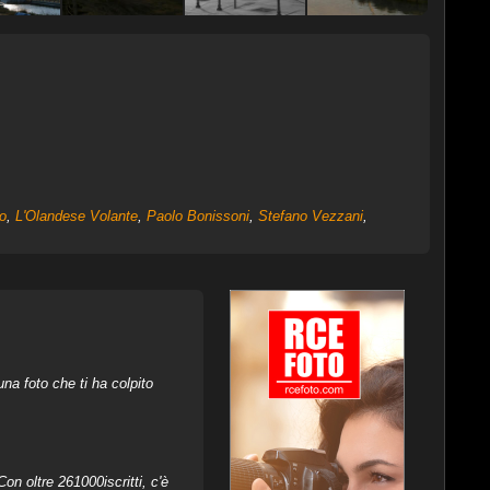
o
,
L'Olandese Volante
,
Paolo Bonissoni
,
Stefano Vezzani
,
na foto che ti ha colpito
on oltre 261000iscritti, c'è