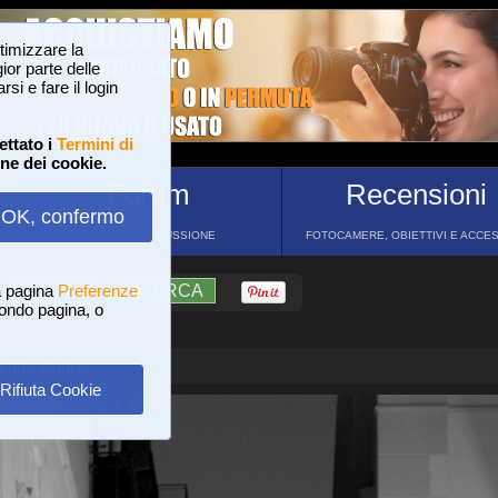
ttimizzare la
or parte delle
si e fare il login
ettato i
Termini di
one dei cookie.
Forum
Recensioni
OK, confermo
FORUM DI DISCUSSIONE
FOTOCAMERE, OBIETTIVI E ACCE
a pagina
?
AIUTO
Preferenze
RICERCA
 fondo pagina, o
entro storico
Rifiuta Cookie