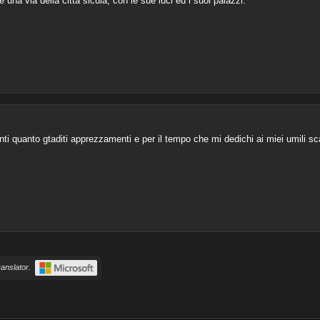
una via della città sicula, con le sue luci ed i suoi palazzi.
ti quanto gtaditi apprezzamenti e per il tempo che mi dedichi ai miei umili sca
anslator.