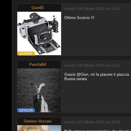
Gion65
inviato il 06 Ottobre 2024 ore 18:11
Ottimo Scorcio !!!
Parsifal64
inviato il 06 Ottobre 2024 ore 19:11
Grazie @Gion, mi fa piacere ti piaccia
Buona serata
Stefano Vezzani
inviato il 15 Ottobre 2024 ore 10:35