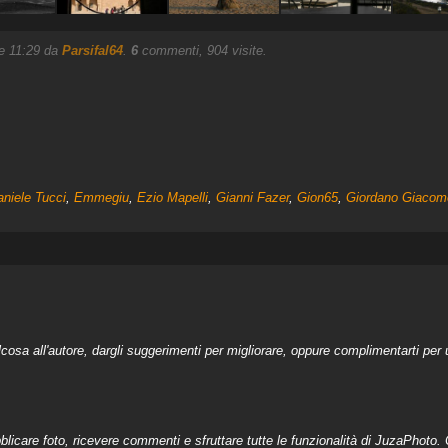
re 11:29 da
Parsifal64
.
6
commenti, 904 visite.
niele Tucci
,
Emmegiu
,
Ezio Mapelli
,
Gianni Fazer
,
Gion65
,
Giordano Giacom
a all'autore, dargli suggerimenti per migliorare, oppure complimentarti per u
licare foto, ricevere commenti e sfruttare tutte le funzionalità di JuzaPhoto. C