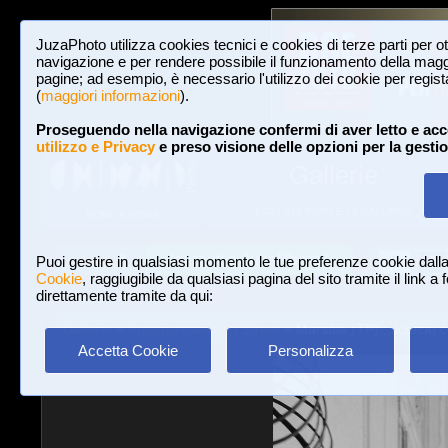
JuzaPhoto utilizza cookies tecnici e cookies di terze parti per o
navigazione e per rendere possibile il funzionamento della maggi
pagine; ad esempio, è necessario l'utilizzo dei cookie per registar
(
maggiori informazioni
).
Proseguendo nella navigazione confermi di aver letto e acc
utilizzo e Privacy
e preso visione delle opzioni per la gesti
Gallerie
3,023,340 FOTO E 16 GALLERIE
HOME E NEWS
Iscriviti a JuzaPhoto!
A
A
Login
Puoi gestire in qualsiasi momento le tue preferenze cookie dall
Cookie
, raggiugibile da qualsiasi pagina del sito tramite il link a
direttamente tramite da qui:
Gallerie
»
Fotogiornalismo / Street
» Marsala (TP),,,scorcio c
Accetta Cookie
Personalizza