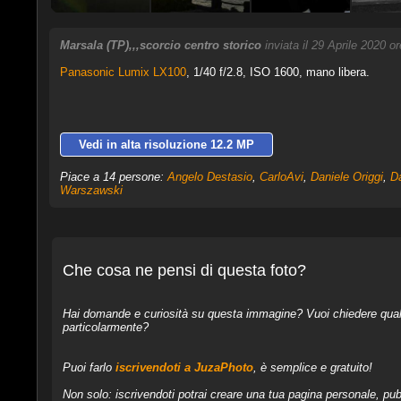
Marsala (TP),,,scorcio centro storico
inviata il 29 Aprile 2020 o
Panasonic Lumix LX100
,
1/40 f/2.8, ISO 1600, mano libera.
Vedi in alta risoluzione 12.2 MP
Piace a 14 persone:
Angelo Destasio
,
CarloAvi
,
Daniele Origgi
,
Da
Warszawski
Che cosa ne pensi di questa foto?
Hai domande e curiosità su questa immagine? Vuoi chiedere qualcos
particolarmente?
Puoi farlo
iscrivendoti a JuzaPhoto
, è semplice e gratuito!
Non solo: iscrivendoti potrai creare una tua pagina personale, pubb