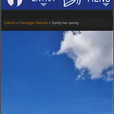
Gallerie
»
Paesaggio Naturale
» Spring has sprung