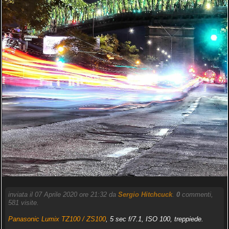
inviata il 07 Aprile 2020 ore 21:32 da
Sergio Hitchcuck
.
0
commenti,
581 visite.
Panasonic Lumix TZ100 / ZS100
, 5 sec f/7.1, ISO 100, treppiede.