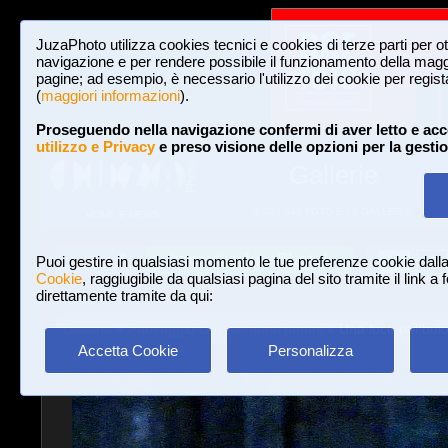
JuzaPhoto utilizza cookies tecnici e cookies di terze parti per o
navigazione e per rendere possibile il funzionamento della maggi
pagine; ad esempio, è necessario l'utilizzo dei cookie per registar
(
maggiori informazioni
).
Proseguendo nella navigazione confermi di aver letto e acc
utilizzo e Privacy
e preso visione delle opzioni per la gesti
Gallerie
3,023,340 FOTO E 16 GALLERIE
HOME E NEWS
Iscriviti a JuzaPhoto!
A
A
Login
Puoi gestire in qualsiasi momento le tue preferenze cookie dall
Cookie
, raggiugibile da qualsiasi pagina del sito tramite il link a
direttamente tramite da qui:
Gallerie
»
Paesaggio con elementi umani
» Una luce nel buio
Accetta Cookie
Personalizza