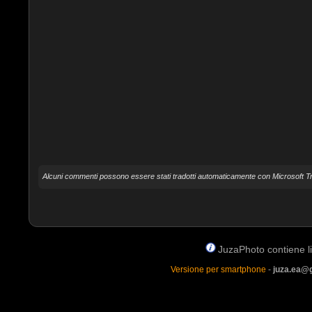
Alcuni commenti possono essere stati tradotti automaticamente con Microsoft Tr
JuzaPhoto contiene lin
Versione per smartphone
-
juza.ea@