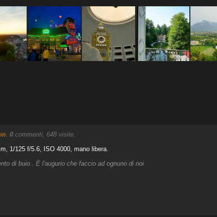
on
.
0
commenti, 648 visite.
, 1/125 f/5.6, ISO 4000, mano libera.
o di buio.. È l'augurio che faccio ad ognuno di noi