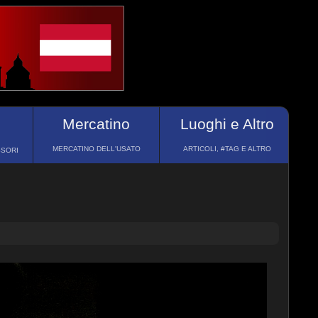
Mercatino
Luoghi e Altro
MERCATINO DELL'USATO
ARTICOLI, #TAG E ALTRO
SSORI