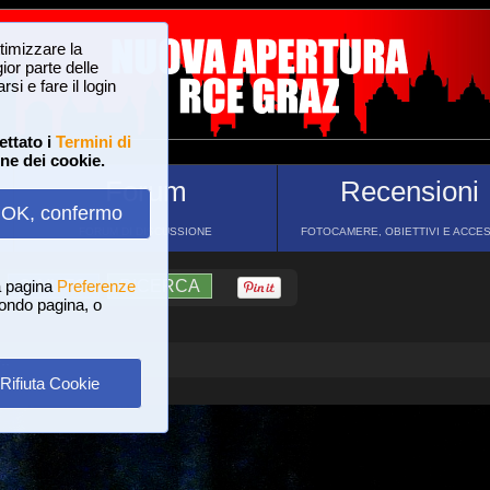
ttimizzare la
or parte delle
si e fare il login
ettato i
Termini di
one dei cookie.
Forum
Recensioni
OK, confermo
FORUM DI DISCUSSIONE
FOTOCAMERE, OBIETTIVI E ACCE
a pagina
?
AIUTO
Preferenze
RICERCA
 fondo pagina, o
..
Rifiuta Cookie