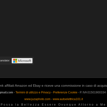
anslator.
k affiliati Amazon ed Ebay e riceve una commissione in caso di acquisto a
gmail.com
-
Termini di utilizzo e Privacy
-
Preferenze Cookie
- P. IVA 01501900334
www.juzaphoto.com
-
www.autoelettrica101.it
Possa la Bellezza Essere Ovunque Attorno a Me