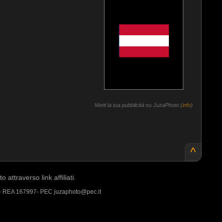
Metti la tua pubblicità su JuzaPhoto (
info
)
^
ttraverso link affiliati.
 - REA 167997- PEC juzaphoto@pec.it